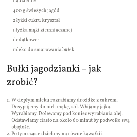
nadzienie:
400 g świeżych jagód
2 łyżki cukru kryształ
1 łyżka mąki ziemniaczanej
dodatkowo:
mleko do smarowania bułek
Bułki jagodzianki – jak
zrobić?
W ciepłym mleku rozrabiamy drożdże z cukrem.
Dosypujemy do nich mąkę, sól. Wbijamy jajka.
Wyrabiamy. Dolewamy pod koniec wyrabiania olej.
Odstawiamy ciasto na około 60 minut by podwoiło swą
objętość.
Po tym czasie dzielimy na równe kawałki i