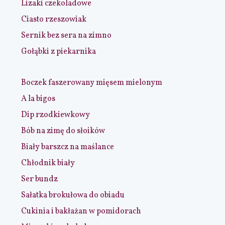
Lizaki czekoladowe
Ciasto rzeszowiak
Sernik bez sera na zimno
Gołąbki z piekarnika
Boczek faszerowany mięsem mielonym
A la bigos
Dip rzodkiewkowy
Bób na zimę do słoików
Biały barszcz na maślance
Chłodnik biały
Ser bundz
Sałatka brokułowa do obiadu
Cukinia i bakłażan w pomidorach