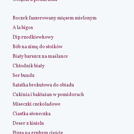
Boczek faszerowany mięsem mielonym
A la bigos
Dip rzodkiewkowy
Bób na zimę do słoików
Biały barszcz na maślance
Chłodnik biały
Ser bundz
Sałatka brokułowa do obiadu
Cukinia i bakłażan w pomidorach
Miseczki czekoladowe
Ciastka słoneczka
Deser z kisielu
Pizza na grubym cieście