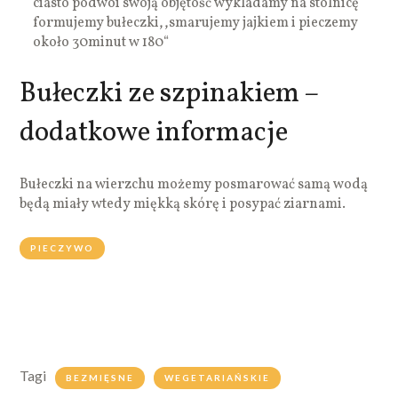
ciasto podwoi swoją objętość wykladamy na stolnicę
formujemy bułeczki,,smarujemy jajkiem i pieczemy
około 30minut w 180“
Bułeczki ze szpinakiem –
dodatkowe informacje
Bułeczki na wierzchu możemy posmarować samą wodą
będą miały wtedy miękką skórę i posypać ziarnami.
PIECZYWO
Tagi
BEZMIĘSNE
WEGETARIAŃSKIE