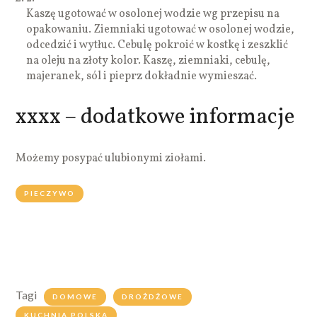
Kaszę ugotować w osolonej wodzie wg przepisu na
opakowaniu. Ziemniaki ugotować w osolonej wodzie,
odcedzić i wytłuc. Cebulę pokroić w kostkę i zeszklić
na oleju na złoty kolor. Kaszę, ziemniaki, cebulę,
majeranek, sól i pieprz dokładnie wymieszać.
xxxx – dodatkowe informacje
Możemy posypać ulubionymi ziołami.
PIECZYWO
Tagi
DOMOWE
DROŻDŻOWE
KUCHNIA POLSKA