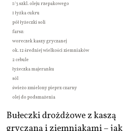
1/3 szkl. oleju rzepakowego
1 łyżka cukru
pół łyżeczki soli
farsz:
woreczek kaszy gryczanej
ok. 12 średniej wielkości ziemniaków
2 cebule
łyżeczka majeranku
sól
świeżo zmielony pieprz czarny
olej do podsmażenia
Bułeczki drożdżowe z kaszą
gryczaną i ziemniakami – jak