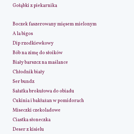
Gołąbki z piekarnika
Boczek faszerowany mięsem mielonym
A la bigos
Dip rzodkiewkowy
Bób na zimę do słoików
Biały barszcz na maślance
Chłodnik biały
Ser bundz
Sałatka brokułowa do obiadu
Cukinia i bakłażan w pomidorach
Miseczki czekoladowe
Ciastka słoneczka
Deser z kisielu