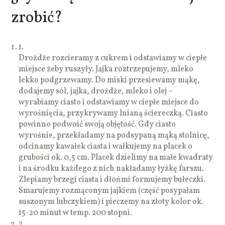
zrobić?
1.
Drożdże rozcieramy z cukrem i odstawiamy w ciepłe
miejsce żeby ruszyły. Jajka roztrzepujemy, mleko
lekko podgrzewamy. Do miski przesiewamy mąkę,
dodajemy sól, jajka, drożdże, mleko i olej –
wyrabiamy ciasto i odstawiamy w ciepłe miejsce do
wyrośnięcia, przykrywamy lnianą ściereczką. Ciasto
powinno podwoić swoją objętość. Gdy ciasto
wyrośnie, przekładamy na podsypaną mąką stolnicę,
odcinamy kawałek ciasta i wałkujemy na placek o
grubości ok. 0,5 cm. Placek dzielimy na małe kwadraty
i na środku każdego z nich nakładamy łyżkę farszu.
Zlepiamy brzegi ciasta i dłońmi formujemy bułeczki.
Smarujemy rozmąconym jajkiem (część posypałam
suszonym lubczykiem) i pieczemy na złoty kolor ok.
15-20 minut w temp. 200 stopni.
2.