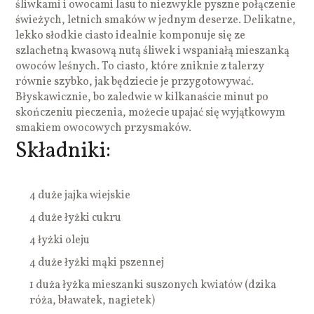
śliwkami i owocami lasu to niezwykle pyszne połączenie
świeżych, letnich smaków w jednym deserze. Delikatne,
lekko słodkie ciasto idealnie komponuje się ze
szlachetną kwasową nutą śliwek i wspaniałą mieszanką
owoców leśnych. To ciasto, które zniknie z talerzy
równie szybko, jak będziecie je przygotowywać.
Błyskawicznie, bo zaledwie w kilkanaście minut po
skończeniu pieczenia, możecie upajać się wyjątkowym
smakiem owocowych przysmaków.
Składniki:
4 duże jajka wiejskie
4 duże łyżki cukru
4 łyżki oleju
4 duże łyżki mąki pszennej
1 duża łyżka mieszanki suszonych kwiatów (dzika
róża, bławatek, nagietek)