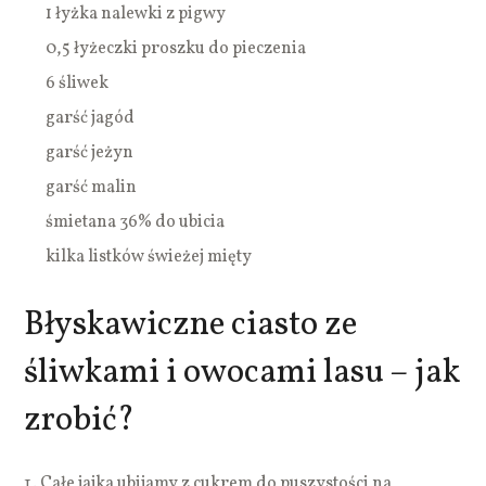
1 łyżka nalewki z pigwy
0,5 łyżeczki proszku do pieczenia
6 śliwek
garść jagód
garść jeżyn
garść malin
śmietana 36% do ubicia
kilka listków świeżej mięty
Błyskawiczne ciasto ze
śliwkami i owocami lasu – jak
zrobić?
Całe jajka ubijamy z cukrem do puszystości na