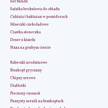
Ser bundz
Sałatka brokułowa do obiadu
Cukinia i bakłażan w pomidorach
Miseczki czekoladowe
Ciastka słoneczka
Deser z kisielu
Pizza na grubym cieście
Babeczki urodzinowe
Biszkopt gryczany
Chipsy serowe
Diablotki
Pieczony czosnek
Puszysty sernik na biszkoptach