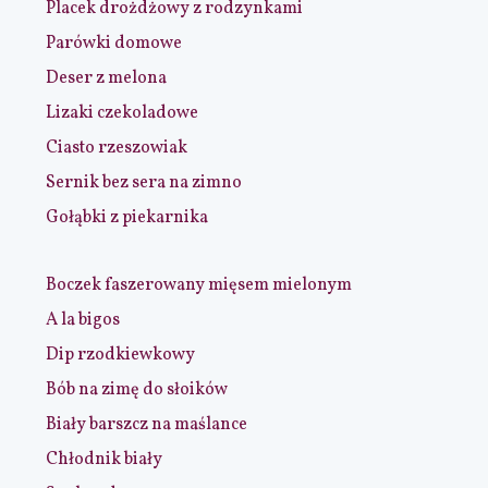
Placek drożdżowy z rodzynkami
Parówki domowe
Deser z melona
Lizaki czekoladowe
Ciasto rzeszowiak
Sernik bez sera na zimno
Gołąbki z piekarnika
Boczek faszerowany mięsem mielonym
A la bigos
Dip rzodkiewkowy
Bób na zimę do słoików
Biały barszcz na maślance
Chłodnik biały