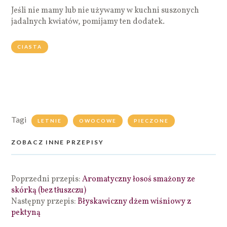
Jeśli nie mamy lub nie używamy w kuchni suszonych
jadalnych kwiatów, pomijamy ten dodatek.
CIASTA
Tagi
LETNIE
OWOCOWE
PIECZONE
ZOBACZ INNE PRZEPISY
Poprzedni przepis:
Aromatyczny łosoś smażony ze
skórką (bez tłuszczu)
Następny przepis:
Błyskawiczny dżem wiśniowy z
pektyną