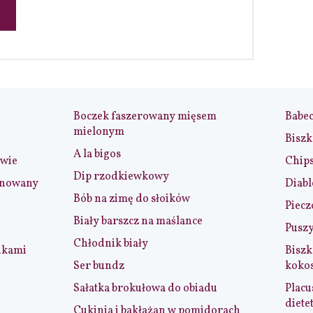
Boczek faszerowany mięsem
Babe
mielonym
Biszk
A la bigos
iwie
Chip
Dip rzodkiewkowy
ynowany
Diabl
Bób na zimę do słoików
Piecz
Biały barszcz na maślance
Puszy
Chłodnik biały
nkami
Biszk
Ser bundz
koko
Sałatka brokułowa do obiadu
Placu
diete
Cukinia i bakłażan w pomidorach