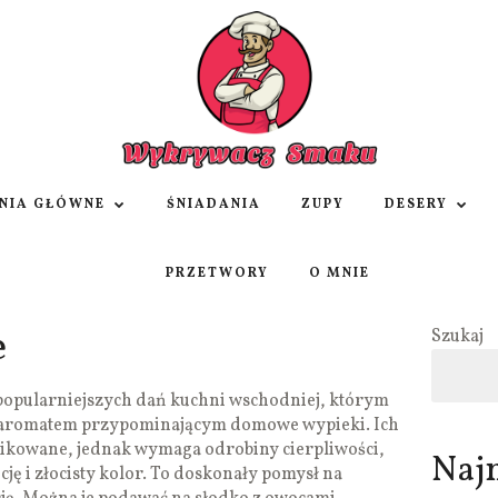
NIA GŁÓWNE
ŚNIADANIA
ZUPY
DESERY
PRZETWORY
O MNIE
e
Szukaj
jpopularniejszych dań kuchni wschodniej, którym
 aromatem przypominającym domowe wypieki. Ich
likowane, jednak wymaga odrobiny cierpliwości,
Naj
ję i złocisty kolor. To doskonały pomysł na