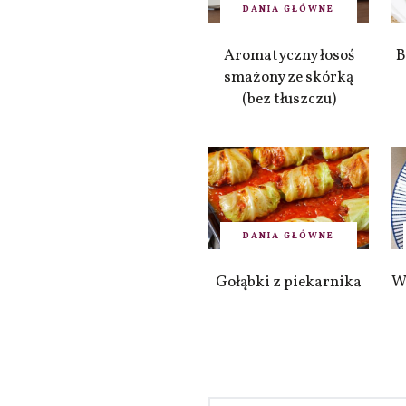
DANIA GŁÓWNE
Aromatyczny łosoś
B
smażony ze skórką
(bez tłuszczu)
DANIA GŁÓWNE
Gołąbki z piekarnika
W