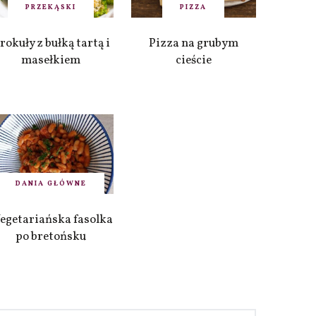
PRZEKĄSKI
PIZZA
rokuły z bułką tartą i
Pizza na grubym
masełkiem
cieście
DANIA GŁÓWNE
egetariańska fasolka
po bretońsku