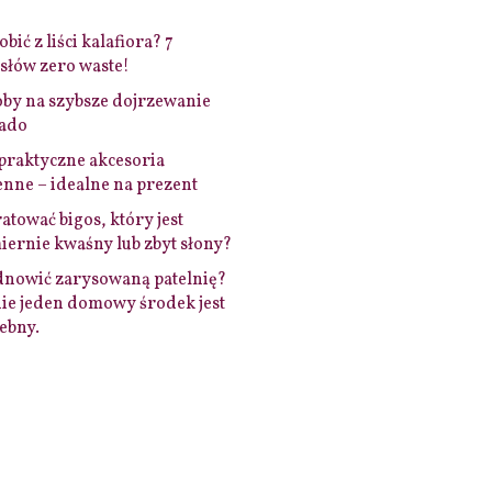
bić z liści kalafiora? 7
łów zero waste!
by na szybsze dojrzewanie
ado
praktyczne akcesoria
nne – idealne na prezent
ratować bigos, który jest
ernie kwaśny lub zbyt słony?
dnowić zarysowaną patelnię?
ie jeden domowy środek jest
ebny.