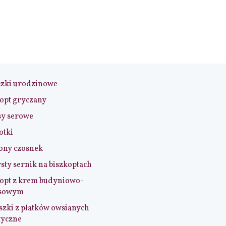
czki urodzinowe
opt gryczany
sy serowe
otki
ony czosnek
sty sernik na biszkoptach
opt z krem budyniowo-
sowym
szki z płatków owsianych
tyczne