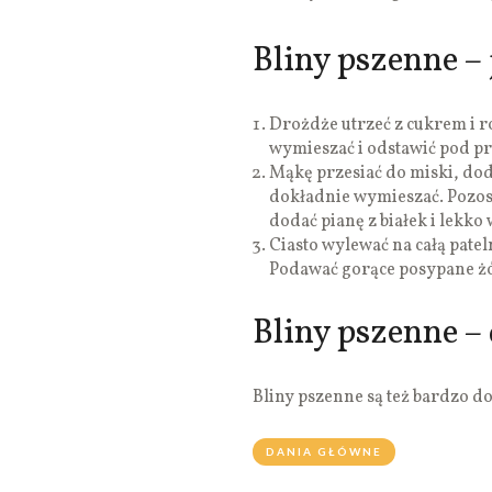
Bliny pszenne – 
Drożdże utrzeć z cukrem i r
wymieszać i odstawić pod p
Mąkę przesiać do miski, doda
dokładnie wymieszać. Pozos
dodać pianę z białek i lekko
Ciasto wylewać na całą pate
Podawać gorące posypane żó
Bliny pszenne –
Bliny pszenne są też bardzo d
DANIA GŁÓWNE