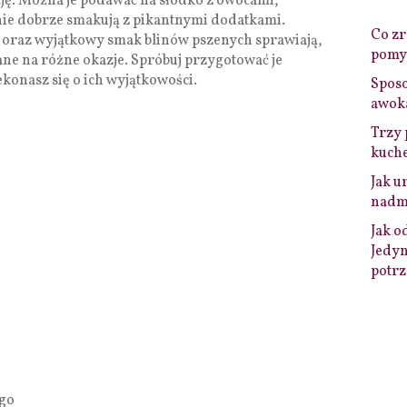
cję. Można je podawać na słodko z owocami,
ie dobrze smakują z pikantnymi dodatkami.
Co zro
ć oraz wyjątkowy smak blinów pszenych sprawiają,
pomys
rane na różne okazje. Spróbuj przygotować je
konasz się o ich wyjątkowości.
Sposo
awok
Trzy 
kuche
Jak u
nadmi
Jak o
Jedyn
potrz
ego