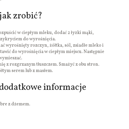
jak zrobić?
ozpuścić w ciepłym mleku, dodać 2 łyżki mąki,
rzykryciem do wyrośnięcia.
ć wyrośnięty rozczyn, żółtka, sól, zsiadłe mleko i
tawić do wyrośnięcia w ciepłym miejscu. Następnie
 wymieszać.
lnię z rozgrzanym tłuszczem. Smażyć z obu stron.
łtym serem lub z masłem.
 dodatkowe informacje
obre z dżemem.