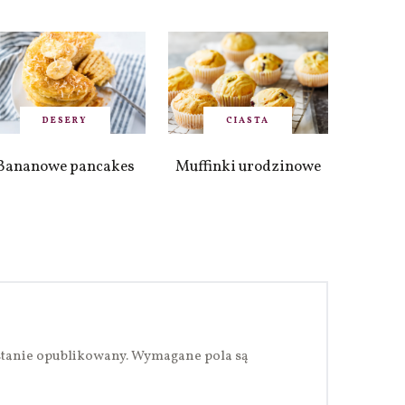
DESERY
CIASTA
Bananowe pancakes
Muffinki urodzinowe
stanie opublikowany.
Wymagane pola są