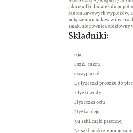
najbardziej wymagających sma
jako słodki dodatek do popołu
fanom kawowych wypieków, a t
połączenia smaków w deserach.
smak, ale również efektowny w
Składniki:
6 jaj
1 szkl. cukru
szczypta soli
1,5 łyżeczki proszku do pie
4 łyżki wody
1 łyżeczka octu
1 łyżka oleju
3/4 szkl. mąki pszennej
1/4 szkl. mąki ziemniaczane