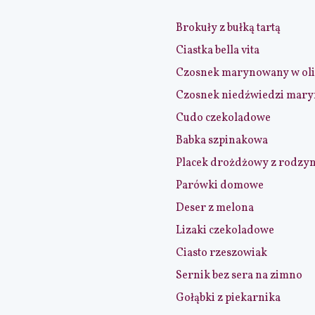
Brokuły z bułką tartą
Ciastka bella vita
Czosnek marynowany w ol
Czosnek niedźwiedzi mar
Cudo czekoladowe
Babka szpinakowa
Placek drożdżowy z rodzy
Parówki domowe
Deser z melona
Lizaki czekoladowe
Ciasto rzeszowiak
Sernik bez sera na zimno
Gołąbki z piekarnika