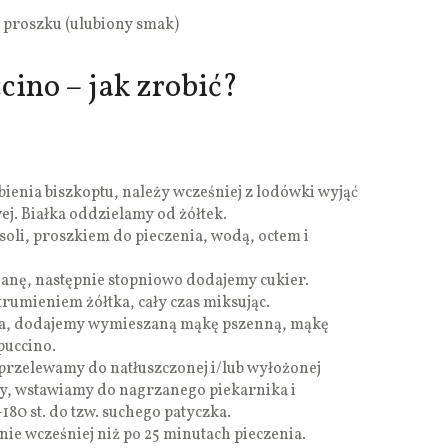
w proszku (ulubiony smak)
cino – jak zrobić?
ienia biszkoptu, należy wcześniej z lodówki wyjąć
wej. Białka oddzielamy od żółtek.
soli, proszkiem do pieczenia, wodą, octem i
ianę, następnie stopniowo dodajemy cukier.
umieniem żółtka, cały czas miksując.
a, dodajemy wymieszaną mąkę pszenną, mąkę
puccino.
rzelewamy do natłuszczonej i/lub wyłożonej
hy, wstawiamy do nagrzanego piekarnika i
80 st. do tzw. suchego patyczka.
ie wcześniej niż po 25 minutach pieczenia.