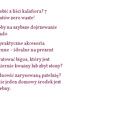
bić z liści kalafiora? 7
łów zero waste!
by na szybsze dojrzewanie
ado
praktyczne akcesoria
nne – idealne na prezent
ratować bigos, który jest
ernie kwaśny lub zbyt słony?
dnowić zarysowaną patelnię?
ie jeden domowy środek jest
ebny.