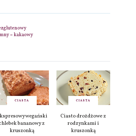
bezglutenowy
emny = kakaowy
CIASTA
CIASTA
kspresowy wegański
Ciasto drożdżowe z
chlebek bananowy z
rodzynkami i
kruszonką
kruszonką