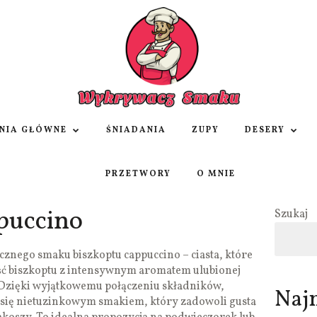
NIA GŁÓWNE
ŚNIADANIA
ZUPY
DESERY
PRZETWORY
O MNIE
puccino
Szukaj
znego smaku biszkoptu cappuccino – ciasta, które
ość biszkoptu z intensywnym aromatem ulubionej
 Dzięki wyjątkowemu połączeniu składników,
Naj
 się nietuzinkowym smakiem, który zadowoli gusta