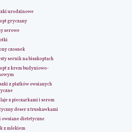
czki urodzinowe
opt gryczany
sy serowe
otki
ony czosnek
sty sernik na biszkoptach
opt z krem budyniowo-
sowym
szki z płatków owsianych
tyczne
aje z pieczarkami i serem
tyczny deser z truskawkami
i owsiane dietetyczne
k z mlekiem