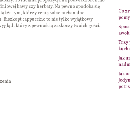
koszy. To idealna propozycja na podwieczorek lub
dniowej kawy czy herbaty. Na pewno spodoba się
Co zro
akże tym, którzy cenią sobie niebanalne
pomys
 Biszkopt cappuccino to nie tylko wyjątkowy
ygląd, który z pewnością zaskoczy twoich gości.
Sposo
awok
Trzy 
kuche
Jak u
nadmi
Jak o
Jedyn
czenia
potrz
j