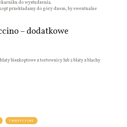
ekarniku do wystudzenia.
szkopt przekładamy do góry dnem, by ewentualne
ccino – dodatkowe
aty biszkoptowe z tortownicy lub 2 blaty z blachy
TRADYCYJNE