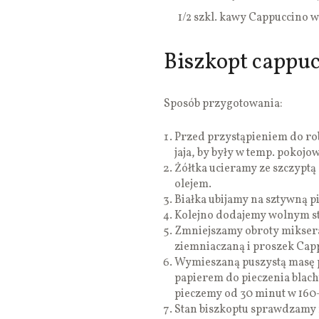
1/2 szkl. kawy Cappuccino 
Biszkopt cappuc
Sposób przygotowania:
Przed przystąpieniem do rob
jaja, by były w temp. pokojo
Żółtka ucieramy ze szczyptą 
olejem.
Białka ubijamy na sztywną p
Kolejno dodajemy wolnym str
Zmniejszamy obroty mikser
ziemniaczaną i proszek Cap
Wymieszaną puszystą masę p
papierem do pieczenia blac
pieczemy od 30 minut w 160-1
Stan biszkoptu sprawdzamy n