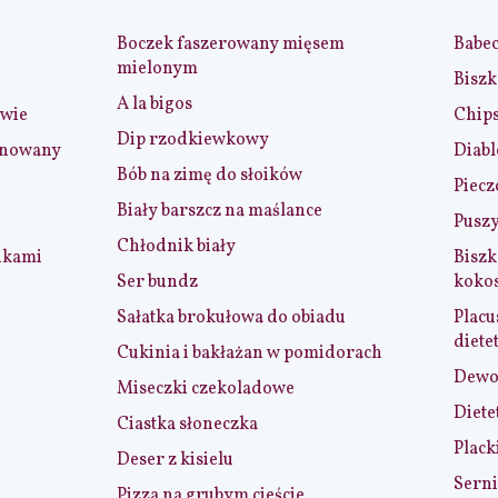
Boczek faszerowany mięsem
Babe
mielonym
Biszk
A la bigos
iwie
Chip
Dip rzodkiewkowy
ynowany
Diabl
Bób na zimę do słoików
Piecz
Biały barszcz na maślance
Puszy
Chłodnik biały
nkami
Biszk
Ser bundz
koko
Sałatka brokułowa do obiadu
Placu
diete
Cukinia i bakłażan w pomidorach
Dewol
Miseczki czekoladowe
Diete
Ciastka słoneczka
Plack
Deser z kisielu
Serni
Pizza na grubym cieście