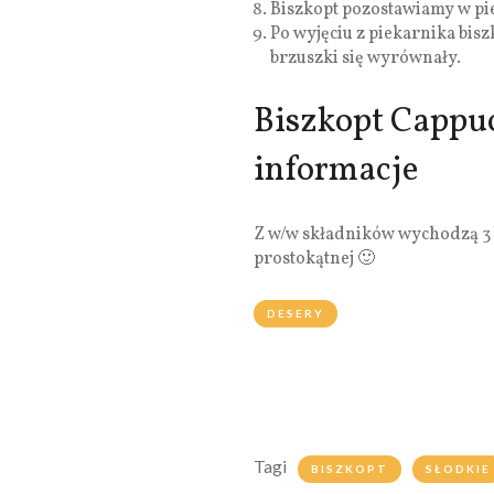
Biszkopt pozostawiamy w pi
Po wyjęciu z piekarnika bi
brzuszki się wyrównały.
Biszkopt Cappu
informacje
Z w/w składników wychodzą 3 bl
prostokątnej 🙂
DESERY
Tagi
BISZKOPT
SŁODKIE