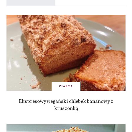
CIASTA
Ekspresowy wegański chlebek bananowy z
kruszonką