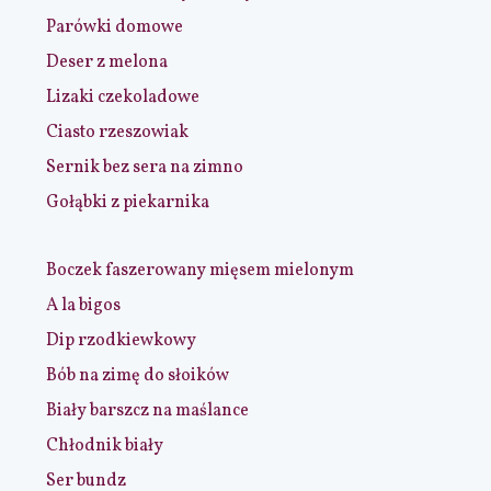
Parówki domowe
Deser z melona
Lizaki czekoladowe
Ciasto rzeszowiak
Sernik bez sera na zimno
Gołąbki z piekarnika
Boczek faszerowany mięsem mielonym
A la bigos
Dip rzodkiewkowy
Bób na zimę do słoików
Biały barszcz na maślance
Chłodnik biały
Ser bundz