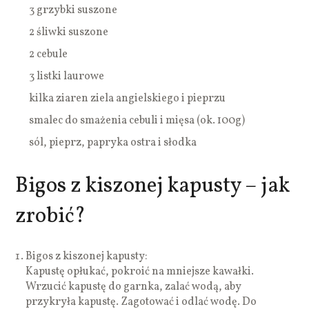
3 grzybki suszone
2 śliwki suszone
2 cebule
3 listki laurowe
kilka ziaren ziela angielskiego i pieprzu
smalec do smażenia cebuli i mięsa (ok. 100g)
sól, pieprz, papryka ostra i słodka
Bigos z kiszonej kapusty – jak
zrobić?
Bigos z kiszonej kapusty:
Kapustę opłukać, pokroić na mniejsze kawałki.
Wrzucić kapustę do garnka, zalać wodą, aby
przykryła kapustę. Zagotować i odlać wodę. Do