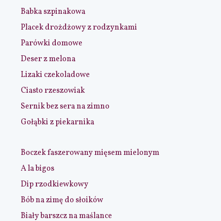
Babka szpinakowa
Placek drożdżowy z rodzynkami
Parówki domowe
Deser z melona
Lizaki czekoladowe
Ciasto rzeszowiak
Sernik bez sera na zimno
Gołąbki z piekarnika
Boczek faszerowany mięsem mielonym
A la bigos
Dip rzodkiewkowy
Bób na zimę do słoików
Biały barszcz na maślance