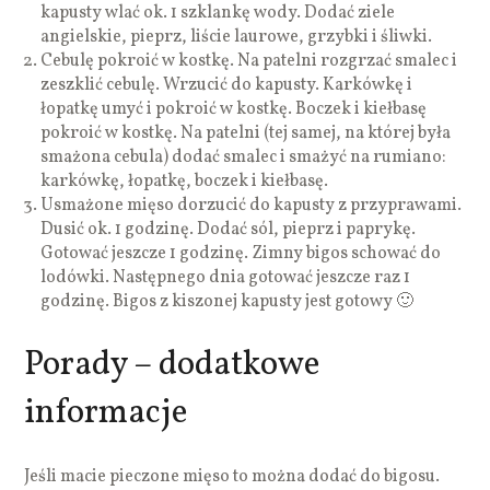
kapusty wlać ok. 1 szklankę wody. Dodać ziele
angielskie, pieprz, liście laurowe, grzybki i śliwki.
Cebulę pokroić w kostkę. Na patelni rozgrzać smalec i
zeszklić cebulę. Wrzucić do kapusty. Karkówkę i
łopatkę umyć i pokroić w kostkę. Boczek i kiełbasę
pokroić w kostkę. Na patelni (tej samej, na której była
smażona cebula) dodać smalec i smażyć na rumiano:
karkówkę, łopatkę, boczek i kiełbasę.
Usmażone mięso dorzucić do kapusty z przyprawami.
Dusić ok. 1 godzinę. Dodać sól, pieprz i paprykę.
Gotować jeszcze 1 godzinę. Zimny bigos schować do
lodówki. Następnego dnia gotować jeszcze raz 1
godzinę. Bigos z kiszonej kapusty jest gotowy 🙂
Porady – dodatkowe
informacje
Jeśli macie pieczone mięso to można dodać do bigosu.