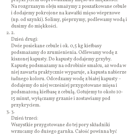
Na rozgrzanym oleju smażymy 2 poszatkowane cebule
i dodajemy pokrojone na kawałki mięso wieprzowe
(np. od szynki). Solimy, pieprzymy, podlewamy wodą i
dusimy do miękkości.
2.
Dzień drugi:
Dwie posiekane cebule i ok. 0,5 kg kiełbasy
podsmażamy do zrumienienia. Odlewamy wodę z
kiszonej kapusty. Do kapusty dodajemy grzyby.
Kapustę podsmażamy na odrobinie smalcu, aż woda w
niej zawarta praktycznie wyparuje, a kapusta nabierze
ładnego koloru. Odcedzamy wodę z białej kapusty –
dodajemy do niej wcześniej przygotowane mięsa i
podsmażoną kiełbasę z cebulą. Gotujemy to około 10-
15 minut, wyłączamy grzanie i zostawiamy pod
przykryciem.
3.
Dzień trzeci:
Wszystkie przygotowane do tej pory składniki
wrzucamy do dużego garnka. Całość powinna być