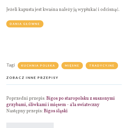
Jeżeli kapusta jest kwaśna należy ją wypłukać i odcisnąć.
DANIA GŁÓWNE
Tagi
KUCHNIA POLSKA
MIĘSNE
TRADYCYJNE
ZOBACZ INNE PRZEPISY
Poprzedni przepis:
Bigos po staropolsku z suszonymi
grzybami, śliwkami i mięsem - a'la swiateczny
Następny przepis:
Bigos śląski