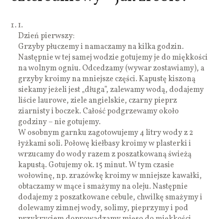
1.
Dzień pierwszy:
Grzyby płuczemy i namaczamy na kilka godzin.
Następnie w tej samej wodzie gotujemy je do miękkości
na wolnym ogniu. Odcedzamy (wywar zostawiamy), a
grzyby kroimy na mniejsze części. Kapustę kiszoną
siekamy jeżeli jest „długa”, zalewamy wodą, dodajemy
liście laurowe, ziele angielskie, czarny pieprz
ziarnisty i boczek. Całość podgrzewamy około
godziny – nie gotujemy.
W osobnym garnku zagotowujemy 4 litry wody z 2
łyżkami soli. Połowę kiełbasy kroimy w plasterki i
wrzucamy do wody razem z poszatkowaną świeżą
kapustą. Gotujemy ok. 15 minut. W tym czasie
wołowinę, np. zrazówkę kroimy w mniejsze kawałki,
obtaczamy w mące i smażymy na oleju. Następnie
dodajemy 2 poszatkowane cebule, chwilkę smażymy i
dolewamy zimnej wody, solimy, pieprzymy i pod
przykryciem doprowadzamy mięso do miękkości.