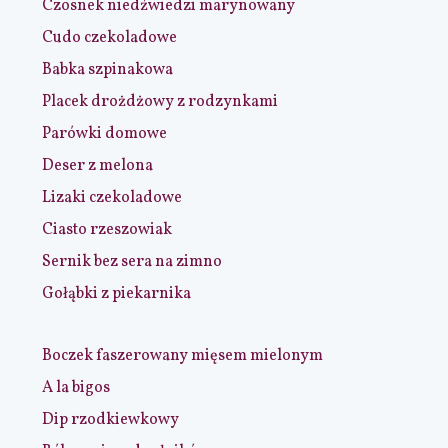
Czosnek niedźwiedzi marynowany
Cudo czekoladowe
Babka szpinakowa
Placek drożdżowy z rodzynkami
Parówki domowe
Deser z melona
Lizaki czekoladowe
Ciasto rzeszowiak
Sernik bez sera na zimno
Gołąbki z piekarnika
Boczek faszerowany mięsem mielonym
A la bigos
Dip rzodkiewkowy