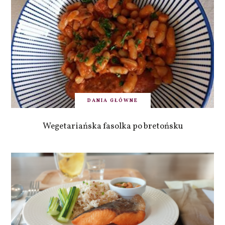
DANIA GŁÓWNE
Wegetariańska fasolka po bretońsku