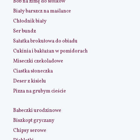
Bób na zimę do słoików
Biały barszcz na maślance
Chłodnik biały
Ser bundz
Sałatka brokułowa do obiadu
Cukinia i bakłażan w pomidorach
Miseczki czekoladowe
Ciastka słoneczka
Deser z kisielu
Pizza na grubym cieście
Babeczki urodzinowe
Biszkopt gryczany
Chipsy serowe