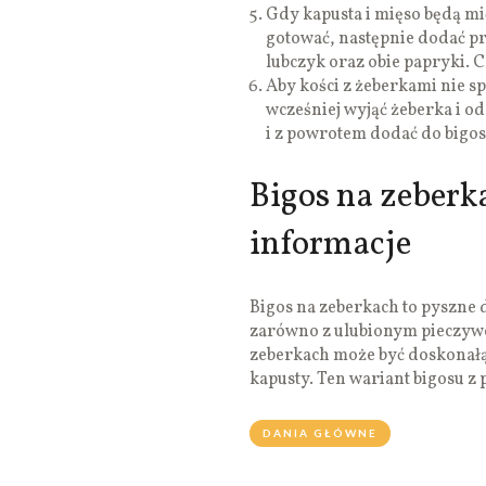
Gdy kapusta i mięso będą m
gotować, następnie dodać p
lubczyk oraz obie papryki. 
Aby kości z żeberkami nie 
wcześniej wyjąć żeberka i od
i z powrotem dodać do bigos
Bigos na zeberk
informacje
Bigos na zeberkach to pyszne
zarówno z ulubionym pieczywe
zeberkach może być doskonałą 
kapusty. Ten wariant bigosu z
DANIA GŁÓWNE