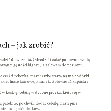
ch – jak zrobić?
wadzić do wrzenia. Odcedzić i zalać ponownie wodą
rowanej gęstości bigosu, ja zalewam do poziomu
 części żeberka, marchewkę startą na małe wiórki
skie, liście laurowe, kminek. Gotować aż kapusta i
 w kostkę, cebulę w drobne piórka, kiełbasę w
 patelnię, po chwili dodać cebulę, następnie
nienia się składników.