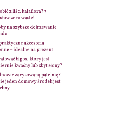
bić z liści kalafiora? 7
łów zero waste!
by na szybsze dojrzewanie
ado
praktyczne akcesoria
nne – idealne na prezent
ratować bigos, który jest
ernie kwaśny lub zbyt słony?
dnowić zarysowaną patelnię?
ie jeden domowy środek jest
ebny.