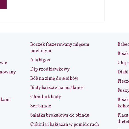
Boczek faszerowany mięsem
Babe
mielonym
Biszk
A la bigos
iwie
Chip
Dip rzodkiewkowy
ynowany
Diabl
Bób na zimę do słoików
Piecz
Biały barszcz na maślance
Puszy
Chłodnik biały
nkami
Biszk
Ser bundz
koko
Sałatka brokułowa do obiadu
Placu
diete
Cukinia i bakłażan w pomidorach