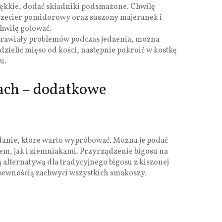
iękkie, dodać składniki podsmażone. Chwilę
rzecier pomidorowy oraz suszony majeranek i
Chwilę gotować.
sprawiały problemów podczas jedzenia, można
dzielić mięso od kości, następnie pokroić w kostkę
u.
ach – dodatkowe
 danie, które warto wypróbować. Można je podać
m, jak i ziemniakami. Przyrządzenie bigosu na
alternatywą dla tradycyjnego bigosu z kiszonej
 pewnością zachwyci wszystkich smakoszy.