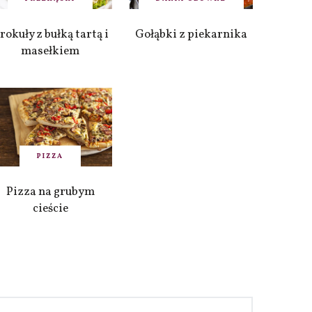
rokuły z bułką tartą i
Gołąbki z piekarnika
masełkiem
PIZZA
Pizza na grubym
cieście