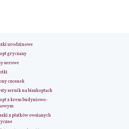
czki urodzinowe
opt gryczany
sy serowe
otki
ony czosnek
sty sernik na biszkoptach
opt z krem budyniowo-
sowym
szki z płatków owsianych
tyczne