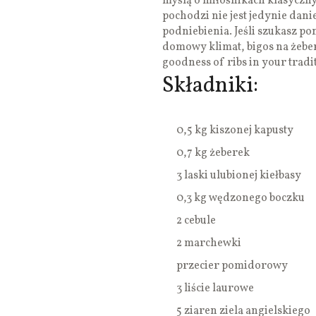
myślą o miłośnikach klasyczny
pochodzi nie jest jedynie dan
podniebienia. Jeśli szukasz p
domowy klimat, bigos na żebe
goodness of ribs in your tradit
Składniki:
0,5 kg kiszonej kapusty
0,7 kg żeberek
3 laski ulubionej kiełbasy
0,3 kg wędzonego boczku
2 cebule
2 marchewki
przecier pomidorowy
3 liście laurowe
5 ziaren ziela angielskiego