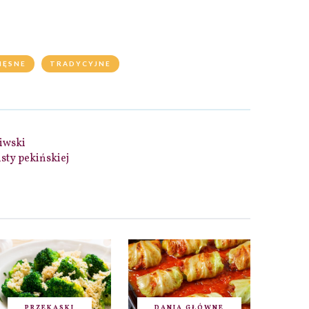
IĘSNE
TRADYCYJNE
iwski
sty pekińskiej
PRZEKĄSKI
DANIA GŁÓWNE