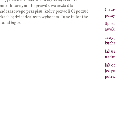
ch, polskich smaków, ten bigos na żeberkach
iem kulinarnym – to prawdziwa uczta dla
Co zro
onadczasowego przepisu, który pozwoli Ci poczuć
pomys
rkach będzie idealnym wyborem. Tune in for the
ional bigos.
Sposo
awok
Trzy 
kuche
Jak u
nadmi
Jak o
Jedyn
potrz