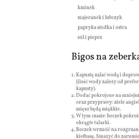
kminek
majeranek i lubczyk
papryka słodka i ostra
sól i pieprz
Bigos na zeberka
Kapustę zalać wodą i dopro
(ilość wody zależy od prefe
kapusty).
Dodać pokrojone na mniejsze
oraz przyprawy: ziele angiel
mięso będą miękkie.
W tym czasie: boczek pokroić
okrągłe talarki.
Boczek wrzucić na rozgrzaną
kiełbasę. Smażyć do zarumie