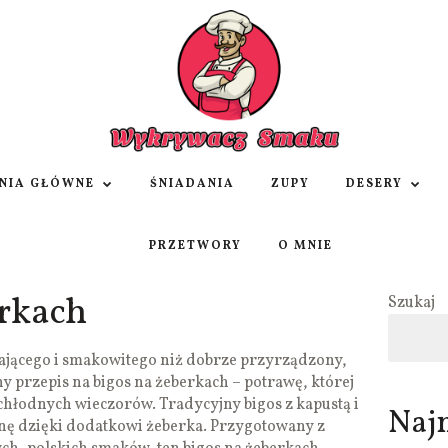
NIA GŁÓWNE
ŚNIADANIA
ZUPY
DESERY
PRZETWORY
O MNIE
erkach
Szukaj
wającego i smakowitego niż dobrze przyrządzony,
y przepis na bigos na żeberkach – potrawę, której
 chłodnych wieczorów. Tradycyjny bigos z kapustą i
Naj
nę dzięki dodatkowi żeberka. Przygotowany z