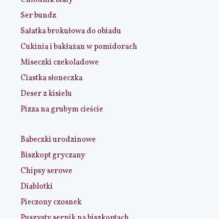
Ser bundz
Sałatka brokułowa do obiadu
Cukinia i bakłażan w pomidorach
Miseczki czekoladowe
Ciastka słoneczka
Deser z kisielu
Pizza na grubym cieście
Babeczki urodzinowe
Biszkopt gryczany
Chipsy serowe
Diablotki
Pieczony czosnek
Puszysty sernik na biszkoptach