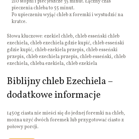
210 stopni i piec jeszcze 35 minut. Łączny czas
pieczenia chleba to 55 minut.
Po upieczeniu wyjąć chleb z foremki i wystudzić na
kratce.
Słowa kluczowe: ezekiel chleb, chleb esseński chleb
ezechiela, chleb ezechiela gdzie kupić, chleb esseński
gdzie kupić, chleb ezekiela przepis, chleb esseński
przepis, chleb ezechiela przepis, chleb esseński, chleb
ezechiela, chleba ezekiela, chleb ezekiela
Biblijny chleb Ezechiela –
dodatkowe informacje
1450g ciasta nie mieści się do jednej foremki na chleb,
można użyć dwóch foremek lub przygotować ciasto z
połowy porcji.