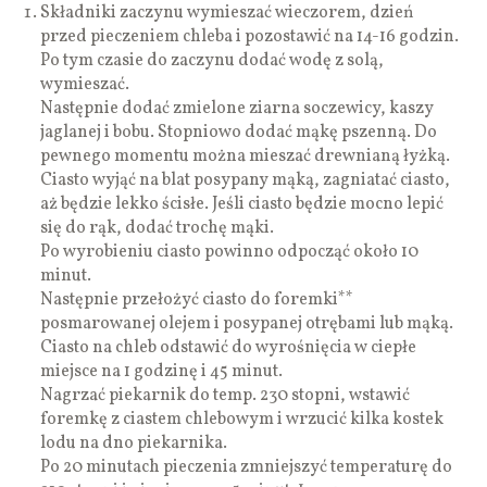
Składniki zaczynu wymieszać wieczorem, dzień
przed pieczeniem chleba i pozostawić na 14-16 godzin.
Po tym czasie do zaczynu dodać wodę z solą,
wymieszać.
Następnie dodać zmielone ziarna soczewicy, kaszy
jaglanej i bobu. Stopniowo dodać mąkę pszenną. Do
pewnego momentu można mieszać drewnianą łyżką.
Ciasto wyjąć na blat posypany mąką, zagniatać ciasto,
aż będzie lekko ścisłe. Jeśli ciasto będzie mocno lepić
się do rąk, dodać trochę mąki.
Po wyrobieniu ciasto powinno odpocząć około 10
minut.
Następnie przełożyć ciasto do foremki**
posmarowanej olejem i posypanej otrębami lub mąką.
Ciasto na chleb odstawić do wyrośnięcia w ciepłe
miejsce na 1 godzinę i 45 minut.
Nagrzać piekarnik do temp. 230 stopni, wstawić
foremkę z ciastem chlebowym i wrzucić kilka kostek
lodu na dno piekarnika.
Po 20 minutach pieczenia zmniejszyć temperaturę do