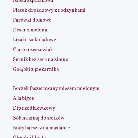
Babka szpinakowa
Placek drożdżowy z rodzynkami
Parówki domowe
Deser z melona
Lizaki czekoladowe
Ciasto rzeszowiak
Sernik bez sera na zimno
Gołąbki z piekarnika
Boczek faszerowany mięsem mielonym
A la bigos
Dip rzodkiewkowy
Bób na zimę do słoików
Biały barszcz na maślance
Chłodnik biały