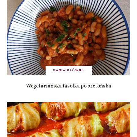
DANIA GŁÓWNE
Wegetariańska fasolka po bretońsku