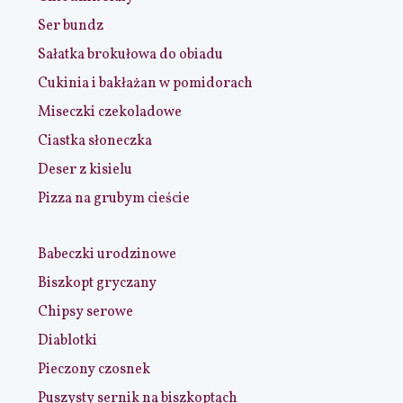
Ser bundz
Sałatka brokułowa do obiadu
Cukinia i bakłażan w pomidorach
Miseczki czekoladowe
Ciastka słoneczka
Deser z kisielu
Pizza na grubym cieście
Babeczki urodzinowe
Biszkopt gryczany
Chipsy serowe
Diablotki
Pieczony czosnek
Puszysty sernik na biszkoptach