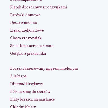
Placek drożdżowy z rodzynkami
Parówki domowe
Deser z melona
Lizaki czekoladowe
Ciasto rzeszowiak
Sernik bez sera na zimno
Gołąbki z piekarnika
Boczek faszerowany mięsem mielonym
A la bigos
Dip rzodkiewkowy
Bób na zimę do słoików
Biały barszcz na maślance
Chłodnik biały