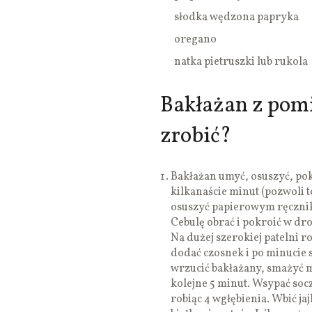
słodka wędzona papryka
oregano
natka pietruszki lub rukola
Bakłażan z pomi
zrobić?
Bakłażan umyć, osuszyć, pokr
kilkanaście minut (pozwoli t
osuszyć papierowym ręcznik
Cebulę obrać i pokroić w dr
Na dużej szerokiej patelni ro
dodać czosnek i po minucie 
wrzucić bakłażany, smażyć m
kolejne 5 minut. Wsypać so
robiąc 4 wgłębienia. Wbić ja