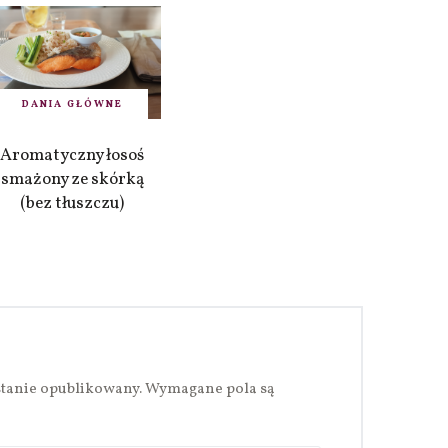
DANIA GŁÓWNE
Aromatyczny łosoś
smażony ze skórką
(bez tłuszczu)
stanie opublikowany.
Wymagane pola są