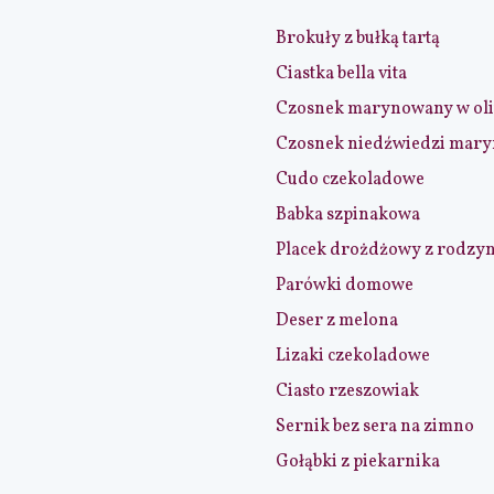
Brokuły z bułką tartą
Ciastka bella vita
Czosnek marynowany w ol
Czosnek niedźwiedzi mar
Cudo czekoladowe
Babka szpinakowa
Placek drożdżowy z rodzy
Parówki domowe
Deser z melona
Lizaki czekoladowe
Ciasto rzeszowiak
Sernik bez sera na zimno
Gołąbki z piekarnika