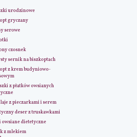
czki urodzinowe
opt gryczany
sy serowe
otki
ony czosnek
sty sernik na biszkoptach
opt z krem budyniowo-
sowym
szki z płatków owsianych
tyczne
aje z pieczarkami i serem
tyczny deser z truskawkami
i owsiane dietetyczne
k z mlekiem