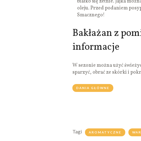
białko się zetnie. Jajka moż
oleju. Przed podaniem posyp
Smacznego!
Bakłażan z pom
informacje
W sezonie można użyć świeżyc
sparzyć, obrać ze skórki i pokr
DANIA GŁÓWNE
Tagi
AROMATYCZNE
WA