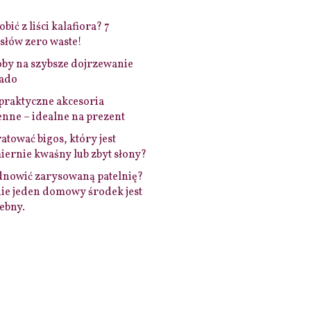
bić z liści kalafiora? 7
łów zero waste!
by na szybsze dojrzewanie
ado
praktyczne akcesoria
nne – idealne na prezent
ratować bigos, który jest
ernie kwaśny lub zbyt słony?
dnowić zarysowaną patelnię?
ie jeden domowy środek jest
ebny.