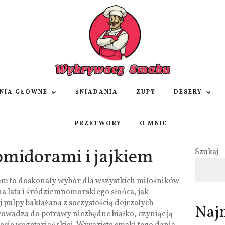
NIA GŁÓWNE
ŚNIADANIA
ZUPY
DESERY
PRZETWORY
O MNIE
omidorami i jajkiem
Szukaj
iem to doskonały wybór dla wszystkich miłośników
a lata i śródziemnomorskiego słońca, jak
j pulpy bakłażana z soczystością dojrzałych
Naj
owadza do potrawy niezbędne białko, czyniąc ją