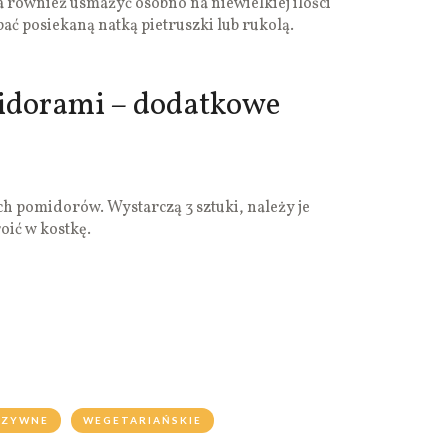
na również usmażyć osobno na niewielkiej ilości
ać posiekaną natką pietruszki lub rukolą.
idorami – dodatkowe
h pomidorów. Wystarczą 3 sztuki, należy je
oić w kostkę.
RZYWNE
WEGETARIAŃSKIE