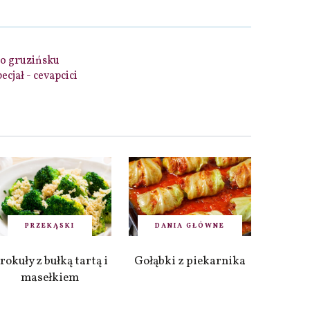
po gruzińsku
ecjał - cevapcici
PRZEKĄSKI
DANIA GŁÓWNE
rokuły z bułką tartą i
Gołąbki z piekarnika
masełkiem