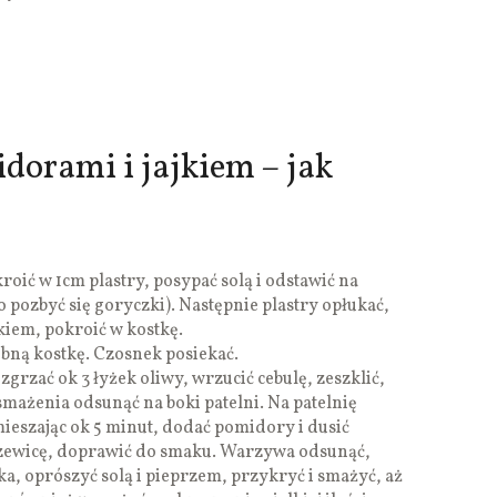
dorami i jajkiem – jak
oić w 1cm plastry, posypać solą i odstawić na
o pozbyć się goryczki). Następnie plastry opłukać,
iem, pokroić w kostkę.
obną kostkę. Czosnek posiekać.
zgrzać ok 3 łyżek oliwy, wrzucić cebulę, zeszklić,
smażenia odsunąć na boki patelni. Na patelnię
ieszając ok 5 minut, dodać pomidory i dusić
czewicę, doprawić do smaku. Warzywa odsunąć,
jka, oprószyć solą i pieprzem, przykryć i smażyć, aż