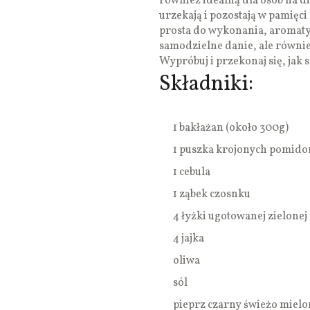
również idealną dla osób na d
urzekają i pozostają w pamięc
prosta do wykonania, aromatyc
samodzielne danie, ale równie
Wypróbuj i przekonaj się, jak 
Składniki:
1 bakłażan (około 300g)
1 puszka krojonych pomid
1 cebula
1 ząbek czosnku
4 łyżki ugotowanej zielonej
4 jajka
oliwa
sól
pieprz czarny świeżo mielo