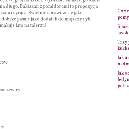
iecie wegetariańskiej. Wyraziste smaki tego dania
i na długo. Bakłażan z pomidorami to propozycja
Co zro
zna i sycąca. Świetnie sprawdzi się jako
pomys
 dobrze pasuje jako dodatek do mięs czy ryb.
smakuje lato na talerzu!
Sposo
awok
Trzy 
kuche
Jak u
orów
nadmi
Jak o
Jedyn
potrz
 soczewicy
ny