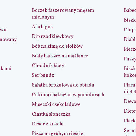
Boczek faszerowany mięsem
Babe
mielonym
Biszk
A la bigos
iwie
Chip
Dip rzodkiewkowy
ynowany
Diabl
Bób na zimę do słoików
Piecz
Biały barszcz na maślance
Puszy
Chłodnik biały
nkami
Biszk
Ser bundz
koko
Sałatka brokułowa do obiadu
Placu
diete
Cukinia i bakłażan w pomidorach
Dewol
Miseczki czekoladowe
Diete
Ciastka słoneczka
Plack
Deser z kisielu
Serni
Pizza na grubym cieście