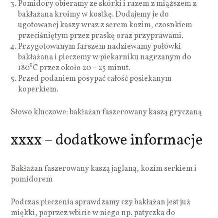
Pomidory obieramy ze skórki i razem z miąższem z
bakłażana kroimy w kostkę. Dodajemy je do
ugotowanej kaszy wraz z serem kozim, czosnkiem
przeciśniętym przez praskę oraz przyprawami.
Przygotowanym farszem nadziewamy połówki
bakłażana i pieczemy w piekarniku nagrzanym do
180⁰C przez około 20 – 25 minut.
Przed podaniem posypać całość posiekanym
koperkiem.
Słowo kluczowe: bakłażan faszerowany kaszą gryczaną
xxxx – dodatkowe informacje
Bakłażan faszerowany kaszą jaglaną, kozim serkiem i
pomidorem
Podczas pieczenia sprawdzamy czy bakłażan jest już
miękki, poprzez wbicie w niego np. patyczka do