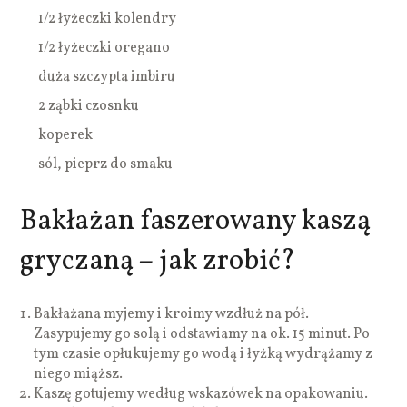
1/2 łyżeczki kolendry
1/2 łyżeczki oregano
duża szczypta imbiru
2 ząbki czosnku
koperek
sól, pieprz do smaku
Bakłażan faszerowany kaszą
gryczaną – jak zrobić?
Bakłażana myjemy i kroimy wzdłuż na pół.
Zasypujemy go solą i odstawiamy na ok. 15 minut. Po
tym czasie opłukujemy go wodą i łyżką wydrążamy z
niego miąższ.
Kaszę gotujemy według wskazówek na opakowaniu.