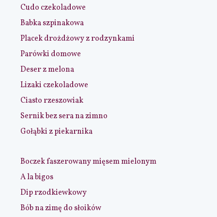
Cudo czekoladowe
Babka szpinakowa
Placek drożdżowy z rodzynkami
Parówki domowe
Deser z melona
Lizaki czekoladowe
Ciasto rzeszowiak
Sernik bez sera na zimno
Gołąbki z piekarnika
Boczek faszerowany mięsem mielonym
A la bigos
Dip rzodkiewkowy
Bób na zimę do słoików