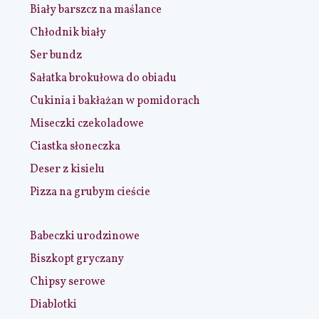
Biały barszcz na maślance
Chłodnik biały
Ser bundz
Sałatka brokułowa do obiadu
Cukinia i bakłażan w pomidorach
Miseczki czekoladowe
Ciastka słoneczka
Deser z kisielu
Pizza na grubym cieście
Babeczki urodzinowe
Biszkopt gryczany
Chipsy serowe
Diablotki