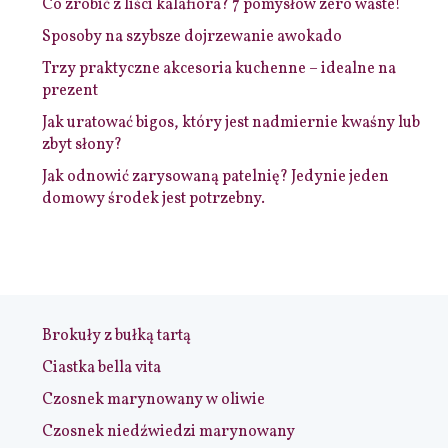
Co zrobić z liści kalafiora? 7 pomysłów zero waste!
Sposoby na szybsze dojrzewanie awokado
Trzy praktyczne akcesoria kuchenne – idealne na
prezent
Jak uratować bigos, który jest nadmiernie kwaśny lub
zbyt słony?
Jak odnowić zarysowaną patelnię? Jedynie jeden
domowy środek jest potrzebny.
Brokuły z bułką tartą
Ciastka bella vita
Czosnek marynowany w oliwie
Czosnek niedźwiedzi marynowany