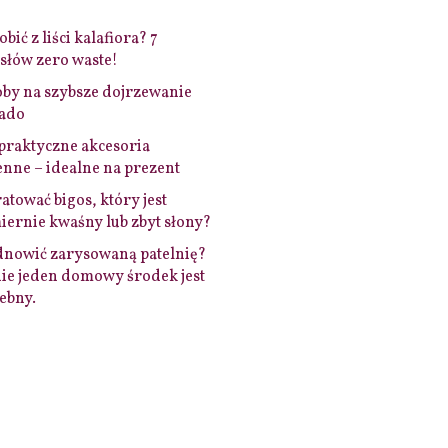
bić z liści kalafiora? 7
łów zero waste!
by na szybsze dojrzewanie
ado
praktyczne akcesoria
nne – idealne na prezent
ratować bigos, który jest
ernie kwaśny lub zbyt słony?
dnowić zarysowaną patelnię?
ie jeden domowy środek jest
ebny.