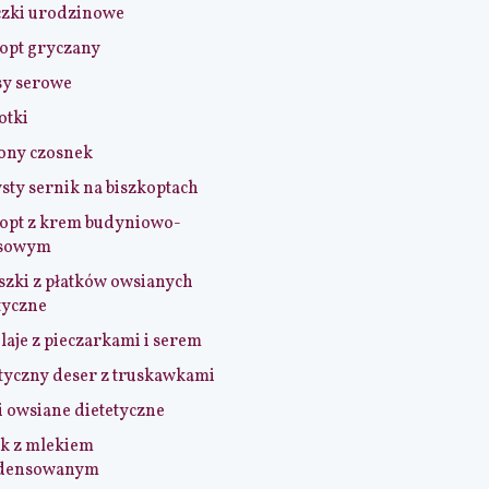
czki urodzinowe
opt gryczany
sy serowe
otki
ony czosnek
sty sernik na biszkoptach
opt z krem budyniowo-
sowym
szki z płatków owsianych
tyczne
aje z pieczarkami i serem
tyczny deser z truskawkami
i owsiane dietetyczne
k z mlekiem
densowanym