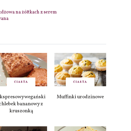
dżowa na żółtkach z serem
wana
CIASTA
CIASTA
kspresowy wegański
Muffinki urodzinowe
chlebek bananowy z
kruszonką