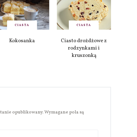
CIASTA
CIASTA
Kokosanka
Ciasto drożdżowe z
rodzynkami i
kruszonką
stanie opublikowany.
Wymagane pola są