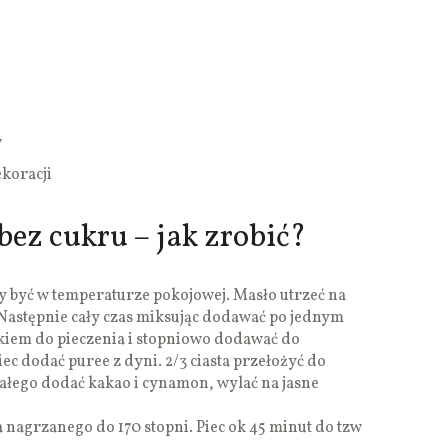
w
koracji
ez cukru – jak zrobić?
y być w temperaturze pokojowej. Masło utrzeć na
 Następnie cały czas miksując dodawać po jednym
zkiem do pieczenia i stopniowo dodawać do
c dodać puree z dyni. 2/3 ciasta przełożyć do
ałego dodać kakao i cynamon, wylać na jasne
 nagrzanego do 170 stopni. Piec ok 45 minut do tzw