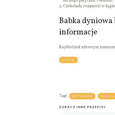
suchego patyczka. Ostudzić.
Czekoladę rozpuścić w kąpie
Babka dyniowa 
informacje
Ksylitol jest zdrowym zamien
CIASTA
Tagi
BEZ CUKRU
BEZGL
ZOBACZ INNE PRZEPISY