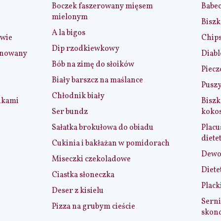
Boczek faszerowany mięsem
Babe
mielonym
Biszk
A la bigos
iwie
Chip
Dip rzodkiewkowy
ynowany
Diabl
Bób na zimę do słoików
Piecz
Biały barszcz na maślance
Puszy
Chłodnik biały
nkami
Biszk
Ser bundz
koko
Sałatka brokułowa do obiadu
Placu
diete
Cukinia i bakłażan w pomidorach
Dewol
Miseczki czekoladowe
Diete
Ciastka słoneczka
Plack
Deser z kisielu
Serni
Pizza na grubym cieście
skon