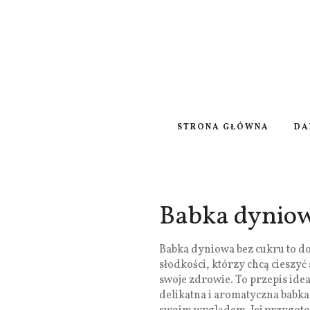
STRONA GŁÓWNA
DA
Babka dyniow
Babka dyniowa bez cukru to d
słodkości, którzy chcą cieszy
swoje zdrowie. To przepis idea
delikatna i aromatyczna babka