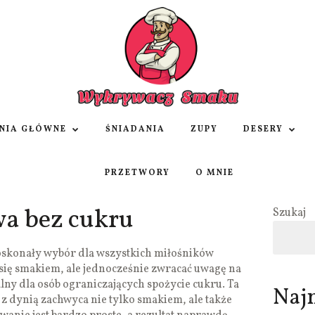
NIA GŁÓWNE
ŚNIADANIA
ZUPY
DESERY
PRZETWORY
O MNIE
a bez cukru
Szukaj
oskonały wybór dla wszystkich miłośników
ć się smakiem, ale jednocześnie zwracać uwagę na
lny dla osób ograniczających spożycie cukru. Ta
Naj
 z dynią zachwyca nie tylko smakiem, ale także