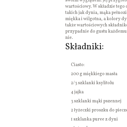
swoim wyglądem. Jej przygotow
wartościowy. W składzie tego 
takich jak dynia, mąka pełnozi
miękka i wilgotna, a kolory dy
także wartościowych składnik
przypadnie do gustu każdemu, 
nie.
Składniki:
Ciasto:
200 g miękkiego masła
2/3 szklanki ksylitolu
4 jajka
3 szklanki mąki pszennej
2 łyżeczki proszku do piecz
1 szklanka puree z dyni