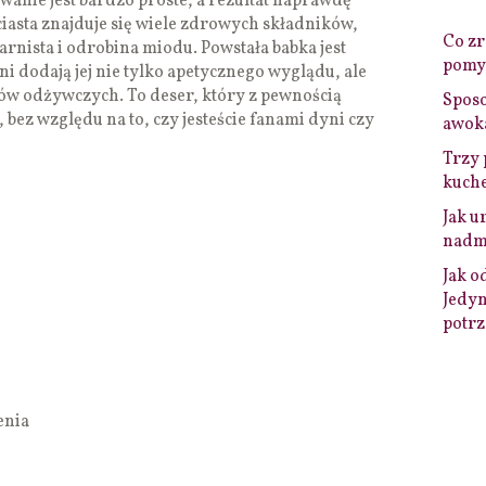
anie jest bardzo proste, a rezultat naprawdę
ciasta znajduje się wiele zdrowych składników,
Co zro
arnista i odrobina miodu. Powstała babka jest
pomys
ni dodają jej nie tylko apetycznego wyglądu, ale
ów odżywczych. To deser, który z pewnością
Sposo
bez względu na to, czy jesteście fanami dyni czy
awok
Trzy 
kuche
Jak u
nadmi
Jak o
Jedyn
potrz
enia