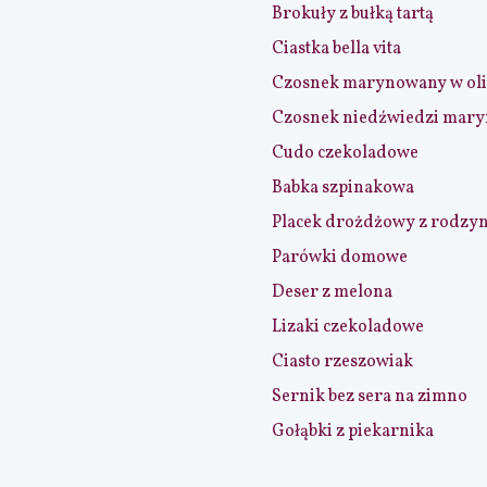
Brokuły z bułką tartą
Ciastka bella vita
Czosnek marynowany w ol
Czosnek niedźwiedzi mar
Cudo czekoladowe
Babka szpinakowa
Placek drożdżowy z rodzy
Parówki domowe
Deser z melona
Lizaki czekoladowe
Ciasto rzeszowiak
Sernik bez sera na zimno
Gołąbki z piekarnika