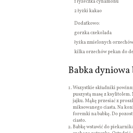
1 łyżeczka cynamonu
2 łyżki kakao
Dodatkowo:
gorzka czekolada
łyżka zmielonych orzechó
kilka orzechów pekan do de
Babka dyniowa b
Wszystkie składniki powinn
puszystą masę z ksylitolem.
jajku. Mąkę przesiać z pros
miksowanego ciasta. Na konie
foremki na babkę. Do pozost
ciasto.
Babkę wstawić do piekarnika