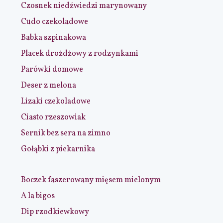
Czosnek niedźwiedzi marynowany
Cudo czekoladowe
Babka szpinakowa
Placek drożdżowy z rodzynkami
Parówki domowe
Deser z melona
Lizaki czekoladowe
Ciasto rzeszowiak
Sernik bez sera na zimno
Gołąbki z piekarnika
Boczek faszerowany mięsem mielonym
A la bigos
Dip rzodkiewkowy