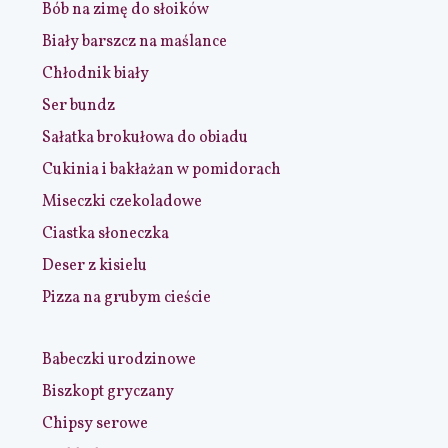
Bób na zimę do słoików
Biały barszcz na maślance
Chłodnik biały
Ser bundz
Sałatka brokułowa do obiadu
Cukinia i bakłażan w pomidorach
Miseczki czekoladowe
Ciastka słoneczka
Deser z kisielu
Pizza na grubym cieście
Babeczki urodzinowe
Biszkopt gryczany
Chipsy serowe