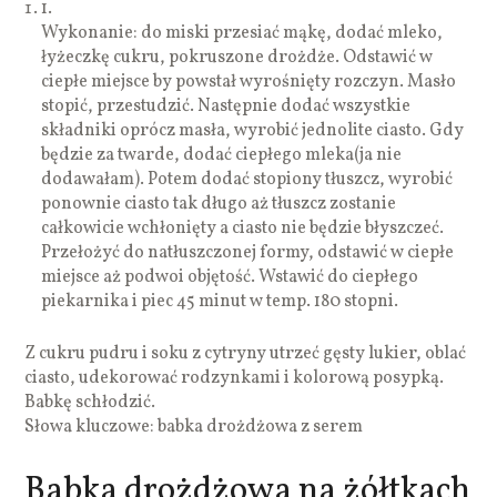
1.
Wykonanie: do miski przesiać mąkę, dodać mleko,
łyżeczkę cukru, pokruszone drożdże. Odstawić w
ciepłe miejsce by powstał wyrośnięty rozczyn. Masło
stopić, przestudzić. Następnie dodać wszystkie
składniki oprócz masła, wyrobić jednolite ciasto. Gdy
będzie za twarde, dodać ciepłego mleka(ja nie
dodawałam). Potem dodać stopiony tłuszcz, wyrobić
ponownie ciasto tak długo aż tłuszcz zostanie
całkowicie wchłonięty a ciasto nie będzie błyszczeć.
Przełożyć do natłuszczonej formy, odstawić w ciepłe
miejsce aż podwoi objętość. Wstawić do ciepłego
piekarnika i piec 45 minut w temp. 180 stopni.
Z cukru pudru i soku z cytryny utrzeć gęsty lukier, oblać
ciasto, udekorować rodzynkami i kolorową posypką.
Babkę schłodzić.
Słowa kluczowe: babka drożdżowa z serem
Babka drożdżowa na żółtkach