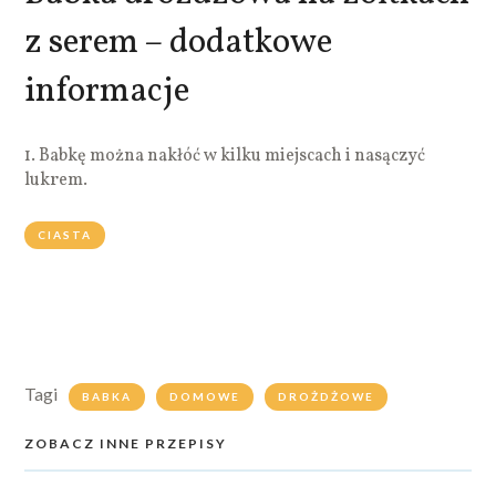
z serem – dodatkowe
informacje
1. Babkę można nakłóć w kilku miejscach i nasączyć
lukrem.
CIASTA
Tagi
BABKA
DOMOWE
DROŻDŻOWE
ZOBACZ INNE PRZEPISY