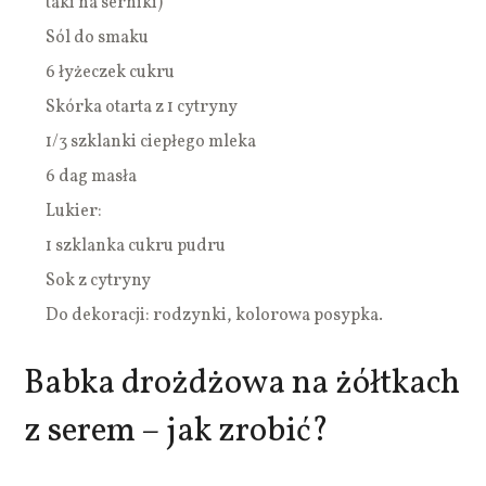
taki na serniki)
Sól do smaku
6 łyżeczek cukru
Skórka otarta z 1 cytryny
1/3 szklanki ciepłego mleka
6 dag masła
Lukier:
1 szklanka cukru pudru
Sok z cytryny
Do dekoracji: rodzynki, kolorowa posypka.
Babka drożdżowa na żółtkach
z serem – jak zrobić?