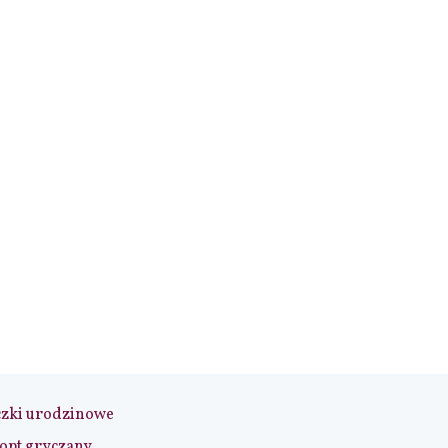
czki urodzinowe
opt gryczany