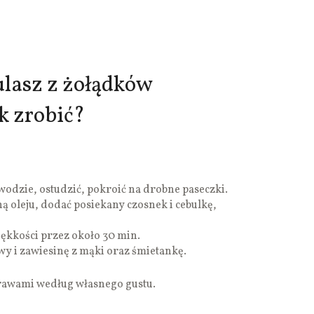
lasz z żołądków
k zrobić?
wodzie, ostudzić, pokroić na drobne paseczki.
ą oleju, dodać posiekany czosnek i cebulkę,
iękkości przez około 30 min.
y i zawiesinę z mąki oraz śmietankę.
rawami według własnego gustu.