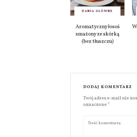
DANIA GŁÓWNE
Aromatyczny łosoś
W
smażony ze skórką
(bez tłuszczu)
DODAJ KOMENTARZ
Twój adres e-mail nie zo
oznaczone
*