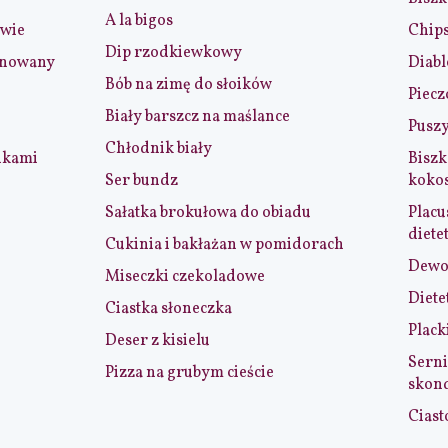
A la bigos
iwie
Chip
Dip rzodkiewkowy
ynowany
Diabl
Bób na zimę do słoików
Piecz
Biały barszcz na maślance
Puszy
Chłodnik biały
nkami
Biszk
Ser bundz
koko
Sałatka brokułowa do obiadu
Placu
diete
Cukinia i bakłażan w pomidorach
Dewol
Miseczki czekoladowe
Diete
Ciastka słoneczka
Plack
Deser z kisielu
Serni
Pizza na grubym cieście
skon
Ciast