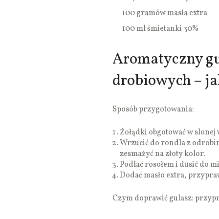
100 gramów masła extra
100 ml śmietanki 30%
Aromatyczny gu
drobiowych – ja
Sposób przygotowania:
Żołądki obgotować w slonej 
Wrzucić do rondla z odrobin
zesmażyć na złoty kolor.
Podlać rosołem i dusić do m
Dodać masło extra, przypraw
Czym doprawić gulasz: przyp