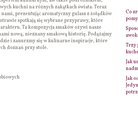
o ekspertem kulinarnym, ale także podróżnikiem,
owych kuchni na różnych zakątkach świata. Teraz
Co zro
ą z nami, prezentując aromatyczny gulasz z żołądków
pomys
potrawie spotkają się wybrane przyprawy, które
arakteru. Ta kompozycja smaków ożywi nasze
Sposo
 nami nową, nieznany smakową historię. Podążajmy
awok
dzie i zanurzmy się w kulinarne inspiracje, które
Trzy 
h doznań przy stole.
kuche
Jak u
nadmi
robiowych
Jak o
Jedyn
potrz