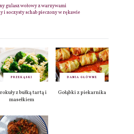
ny gulasz wołowy z warzywami
 i soczysty schab pieczony w rękawie
PRZEKĄSKI
DANIA GŁÓWNE
rokuły z bułką tartą i
Gołąbki z piekarnika
masełkiem