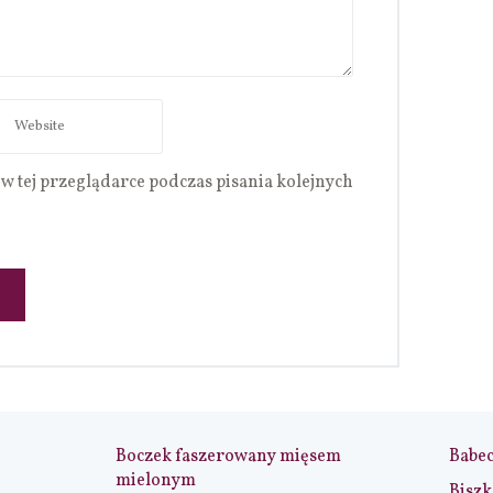
w tej przeglądarce podczas pisania kolejnych
Boczek faszerowany mięsem
Babe
mielonym
Biszk