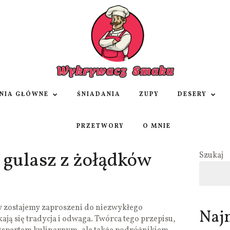
NIA GŁÓWNE
ŚNIADANIA
ZUPY
DESERY
PRZETWORY
O MNIE
gulasz z żołądków
Szukaj
y zostajemy zaproszeni do niezwykłego
Naj
ają się tradycja i odwaga. Twórca tego przepisu,