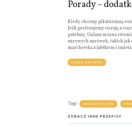
Porady – dodat
Kiedy chcemy pikatniejszą we
Jeśli preferujemy wersję z w
patelnię. Gulasz można równi
surowych surówek, takich jak 
marchewka z jabłkiem i śmieta
DANIA GŁÓWNE
Tagi
AROMATYCZNE
DR
ZOBACZ INNE PRZEPISY