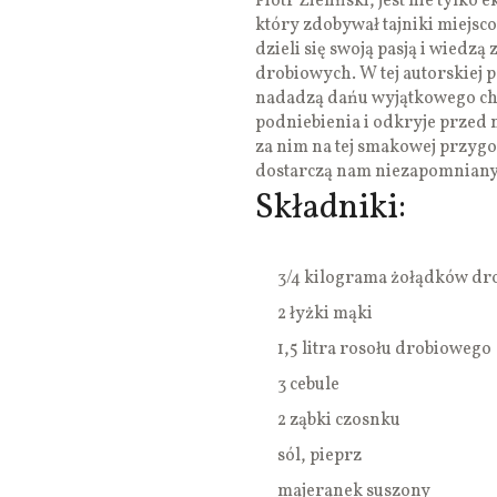
Piotr Zieliński, jest nie tylk
który zdobywał tajniki miejsc
dzieli się swoją pasją i wiedz
drobiowych. W tej autorskiej 
nadadzą dańu wyjątkowego ch
podniebienia i odkryje przed
za nim na tej smakowej przygo
dostarczą nam niezapomnianyc
Składniki:
3/4 kilograma żołądków d
2 łyżki mąki
1,5 litra rosołu drobiowego
3 cebule
2 ząbki czosnku
sól, pieprz
majeranek suszony