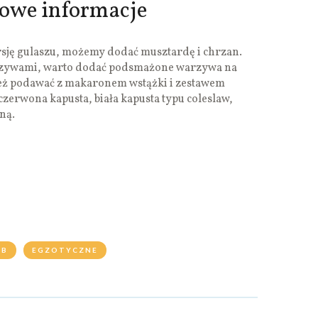
kowe informacje
rsję gulaszu, możemy dodać musztardę i chrzan.
arzywami, warto dodać podsmażone warzywa na
eż podawać z makaronem wstążki i zestawem
czerwona kapusta, biała kapusta typu coleslaw,
ną.
ÓB
EGZOTYCZNE