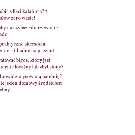
bić z liści kalafiora? 7
łów zero waste!
by na szybsze dojrzewanie
ado
praktyczne akcesoria
nne – idealne na prezent
ratować bigos, który jest
ernie kwaśny lub zbyt słony?
dnowić zarysowaną patelnię?
ie jeden domowy środek jest
ebny.