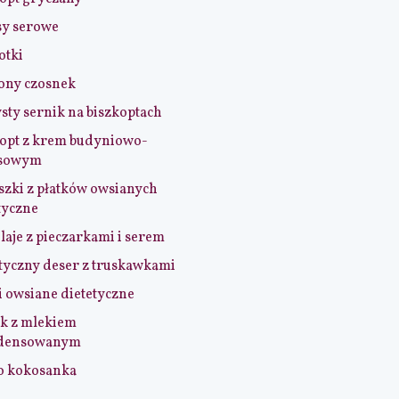
sy serowe
otki
ony czosnek
sty sernik na biszkoptach
opt z krem budyniowo-
sowym
szki z płatków owsianych
tyczne
aje z pieczarkami i serem
tyczny deser z truskawkami
i owsiane dietetyczne
k z mlekiem
densowanym
o kokosanka