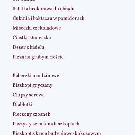
Sałatka brokułowa do obiadu
Cukinia i bakłażan w pomidorach
Miseczki czekoladowe
Ciastka słoneczka
Deser z kisielu
Pizza na grubym cieście
Babeczki urodzinowe
Biszkopt gryczany
Chipsy serowe
Diablotki
Pieczony czosnek
Puszysty sernik na biszkoptach
Biszkopt z krem budyniowo-kokosowym