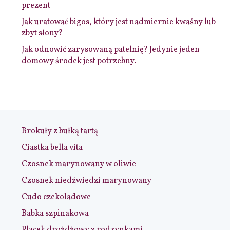
prezent
Jak uratować bigos, który jest nadmiernie kwaśny lub
zbyt słony?
Jak odnowić zarysowaną patelnię? Jedynie jeden
domowy środek jest potrzebny.
Brokuły z bułką tartą
Ciastka bella vita
Czosnek marynowany w oliwie
Czosnek niedźwiedzi marynowany
Cudo czekoladowe
Babka szpinakowa
Placek drożdżowy z rodzynkami