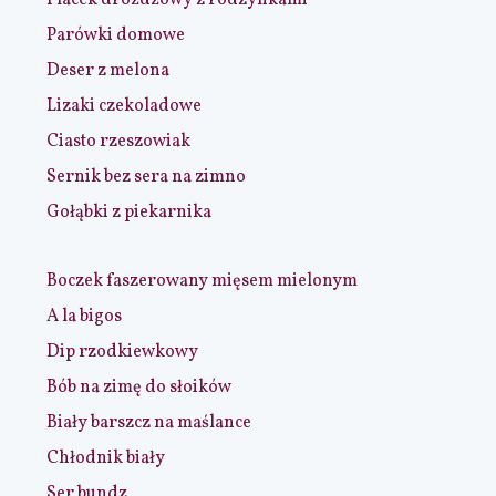
Parówki domowe
Deser z melona
Lizaki czekoladowe
Ciasto rzeszowiak
Sernik bez sera na zimno
Gołąbki z piekarnika
Boczek faszerowany mięsem mielonym
A la bigos
Dip rzodkiewkowy
Bób na zimę do słoików
Biały barszcz na maślance
Chłodnik biały
Ser bundz