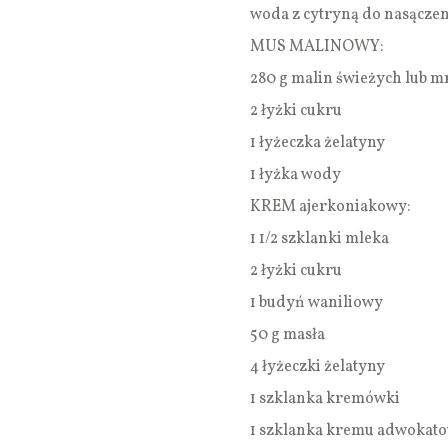
woda z cytryną do nasączen
MUS MALINOWY:
280 g malin świeżych lub 
2 łyżki cukru
1 łyżeczka żelatyny
1 łyżka wody
KREM ajerkoniakowy:
1 1/2 szklanki mleka
2 łyżki cukru
1 budyń waniliowy
50 g masła
4 łyżeczki żelatyny
1 szklanka kremówki
1 szklanka kremu adwokat