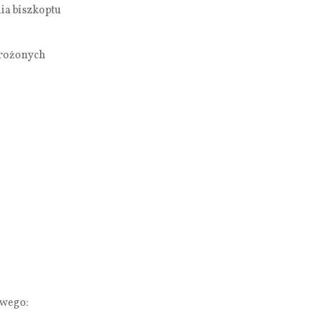
ia biszkoptu
mrożonych
owego: