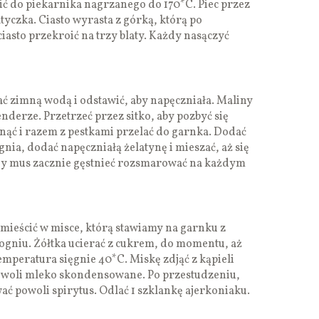
wić do piekarnika nagrzanego do 170*C. Piec przez
tyczka. Ciasto wyrasta z górką, którą po
ciasto przekroić na trzy blaty. Każdy nasączyć
ć zimną wodą i odstawić, aby napęczniała. Maliny
nderze. Przetrzeć przez sitko, aby pozbyć się
nąć i razem z pestkami przelać do garnka. Dodać
gnia, dodać napęczniałą żelatynę i mieszać, aż się
edy mus zacznie gęstnieć rozsmarować na każdym
umieścić w misce, którą stawiamy na garnku z
ogniu. Żółtka ucierać z cukrem, do momentu, aż
 temperatura sięgnie 40*C. Miskę zdjąć z kąpieli
powoli mleko skondensowane. Po przestudzeniu,
ać powoli spirytus. Odlać 1 szklankę ajerkoniaku.