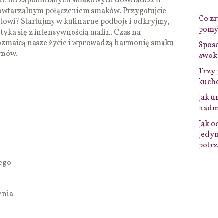
enie niezapomnianych smakowych doświadczeń i
owtarzalnym połączeniem smaków. Przygotujcie
Co zro
towi? Startujmy w kulinarne podboje i odkryjmy,
pomys
tyka się z intensywnością malin. Czas na
ozmaicą nasze życie i wprowadzą harmonię smaku
Sposo
ynów.
awok
Trzy 
kuche
Jak u
nadmi
Jak o
Jedyn
potrz
wego
enia