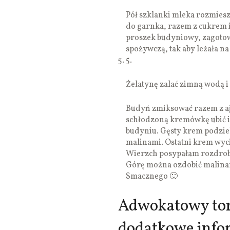
Pół szklanki mleka rozmies
do garnka, razem z cukrem 
proszek budyniowy, zagotowa
spożywczą, tak aby leżała n
5.
Żelatynę zalać zimną wodą i 
Budyń zmiksować razem z aj
schłodzoną kremówkę ubić 
budyniu. Gęsty krem podzieli
malinami. Ostatni krem wyci
Wierzch posypałam rozdrobn
Górę można ozdobić malinami
Smacznego 🙂
Adwokatowy tor
dodatkowe info