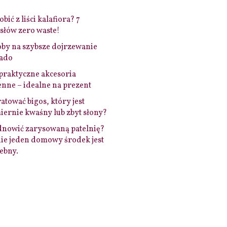
bić z liści kalafiora? 7
łów zero waste!
by na szybsze dojrzewanie
ado
praktyczne akcesoria
nne – idealne na prezent
ratować bigos, który jest
ernie kwaśny lub zbyt słony?
dnowić zarysowaną patelnię?
ie jeden domowy środek jest
ebny.