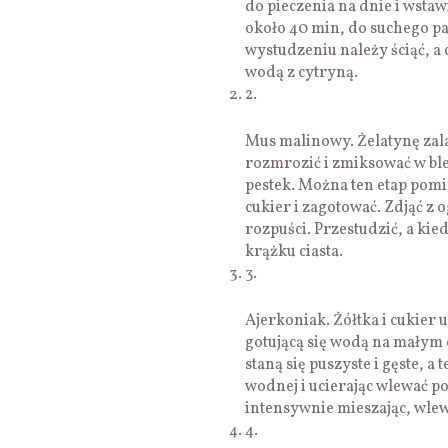
do pieczenia na dnie i wsta
około 40 min, do suchego pa
wystudzeniu należy ściąć, a 
wodą z cytryną.
2.
Mus malinowy. Żelatynę zala
rozmrozić i zmiksować w ble
pestek. Można ten etap pomi
cukier i zagotować. Zdjąć z o
rozpuści. Przestudzić, a ki
krążku ciasta.
3.
Ajerkoniak. Żółtka i cukier 
gotującą się wodą na małym 
staną się puszyste i gęste, a
wodnej i ucierając wlewać 
intensywnie mieszając, wlew
4.