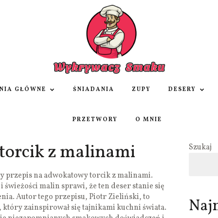
NIA GŁÓWNE
ŚNIADANIA
ZUPY
DESERY
PRZETWORY
O MNIE
orcik z malinami
Szukaj
 przepis na adwokatowy torcik z malinami.
 świeżości malin sprawi, że ten deser stanie się
ia. Autor tego przepisu, Piotr Zieliński, to
Naj
 który zainspirował się tajnikami kuchni świata.