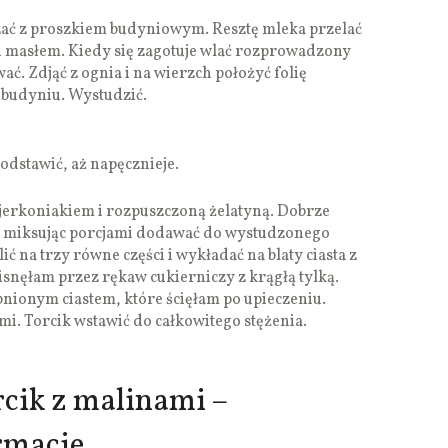
zać z proszkiem budyniowym. Resztę mleka przelać
i masłem. Kiedy się zagotuje wlać rozprowadzony
ć. Zdjąć z ognia i na wierzch położyć folię
a budyniu. Wystudzić.
odstawić, aż napęcznieje.
erkoniakiem i rozpuszczoną żelatyną. Dobrze
i miksując porcjami dodawać do wystudzonego
ć na trzy równe części i wykładać na blaty ciasta z
snęłam przez rękaw cukierniczy z krągłą tylką.
ionym ciastem, które ścięłam po upieczeniu.
. Torcik wstawić do całkowitego stężenia.
cik z malinami –
rmacje