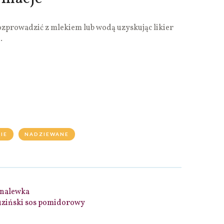
ozprowadzić z mlekiem lub wodą uzyskując likier
.
IE
NADZIEWANE
 nalewka
uziński sos pomidorowy