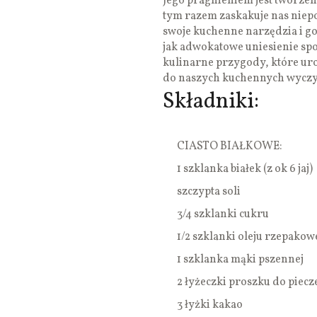
Jego pragnieniem jest tworz
tym razem zaskakuje nas niep
swoje kuchenne narzędzia i go
jak adwokatowe uniesienie spo
kulinarne przygody, które ur
do naszych kuchennych wycz
Składniki:
CIASTO BIAŁKOWE:
1 szklanka białek (z ok 6 jaj)
szczypta soli
3/4 szklanki cukru
1/2 szklanki oleju rzepako
1 szklanka mąki pszennej
2 łyżeczki proszku do piecz
3 łyżki kakao