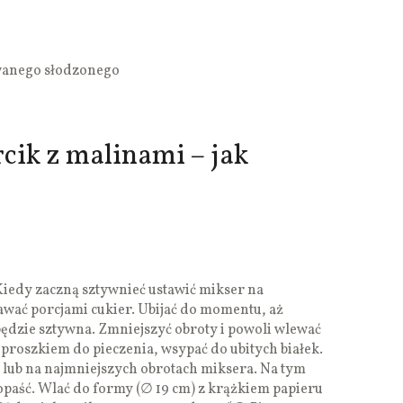
wanego słodzonego
ik z malinami – jak
. Kiedy zaczną sztywnieć ustawić mikser na
wać porcjami cukier. Ubijać do momentu, aż
 będzie sztywna. Zmniejszyć obroty i powoli wlewać
i proszkiem do pieczenia, wsypać do ubitych białek.
 lub na najmniejszych obrotach miksera. Na tym
opaść. Wlać do formy (∅ 19 cm) z krążkiem papieru