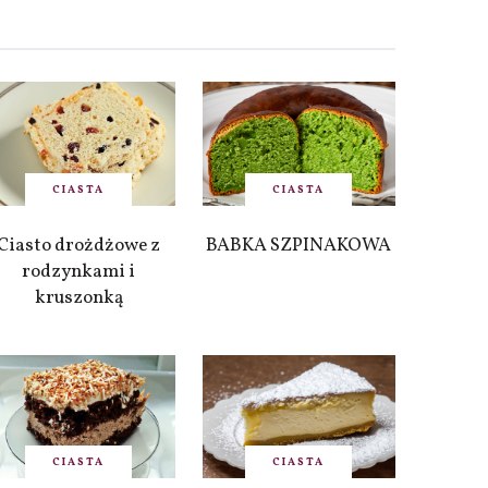
CIASTA
CIASTA
Ciasto drożdżowe z
BABKA SZPINAKOWA
rodzynkami i
kruszonką
CIASTA
CIASTA