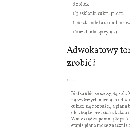
6 żółtek
1/3 szklanki cukru pudru
1 puszka mleka skondenso
1/2 szklanki spirytusu
Adwokatowy torc
zrobić?
1.
Białka ubić ze szczyptą soli
najwyższych obrotach i doda
cukier się rozpuści, a piana
olej. Mąkę przesiać z kakao 
Wmieszać za pomocą łopatki
etapie piana może znacznie 