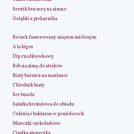
Sernik bez sera na zimno
Gołąbki z piekarnika
Boczek faszerowany mięsem mielonym
A la bigos
Dip rzodkiewkowy
Bób na zimę do słoików
Biały barszcz na maślance
Chłodnik biały
Ser bundz
Sałatka brokułowa do obiadu
Cukinia i bakłażan w pomidorach
Miseczki czekoladowe
Ciastka słoneczka