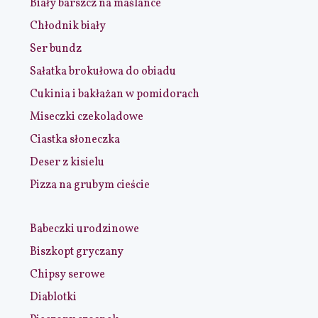
Biały barszcz na maślance
Chłodnik biały
Ser bundz
Sałatka brokułowa do obiadu
Cukinia i bakłażan w pomidorach
Miseczki czekoladowe
Ciastka słoneczka
Deser z kisielu
Pizza na grubym cieście
Babeczki urodzinowe
Biszkopt gryczany
Chipsy serowe
Diablotki