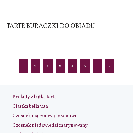
TARTE BURACZKI DO OBIADU
‹
1
2
3
4
5
›
»
Brokuły z bułką tartą
Ciastka bella vita
Czosnek marynowany w oliwie
Czosnek niedźwiedzi marynowany