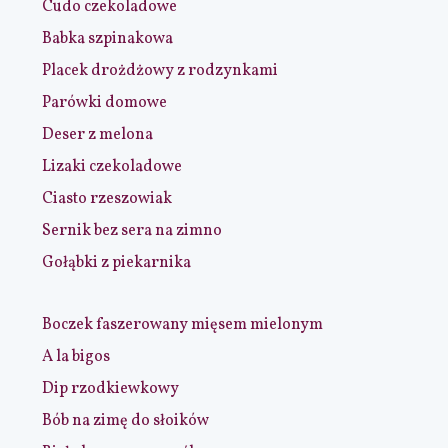
Cudo czekoladowe
Babka szpinakowa
Placek drożdżowy z rodzynkami
Parówki domowe
Deser z melona
Lizaki czekoladowe
Ciasto rzeszowiak
Sernik bez sera na zimno
Gołąbki z piekarnika
Boczek faszerowany mięsem mielonym
A la bigos
Dip rzodkiewkowy
Bób na zimę do słoików