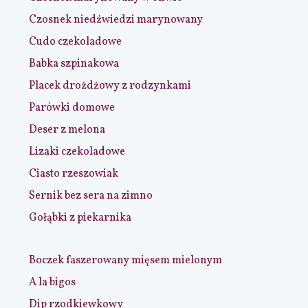
Czosnek niedźwiedzi marynowany
Cudo czekoladowe
Babka szpinakowa
Placek drożdżowy z rodzynkami
Parówki domowe
Deser z melona
Lizaki czekoladowe
Ciasto rzeszowiak
Sernik bez sera na zimno
Gołąbki z piekarnika
Boczek faszerowany mięsem mielonym
A la bigos
Dip rzodkiewkowy