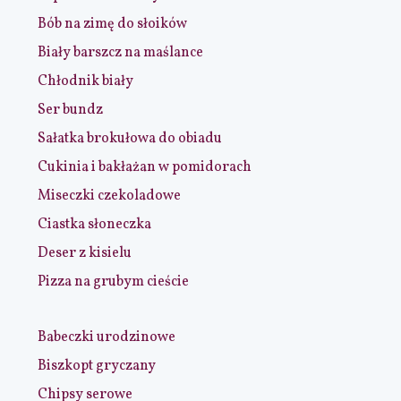
Bób na zimę do słoików
Biały barszcz na maślance
Chłodnik biały
Ser bundz
Sałatka brokułowa do obiadu
Cukinia i bakłażan w pomidorach
Miseczki czekoladowe
Ciastka słoneczka
Deser z kisielu
Pizza na grubym cieście
Babeczki urodzinowe
Biszkopt gryczany
Chipsy serowe