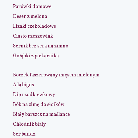
Parówki domowe
Deser z melona
Lizaki czekoladowe
Ciasto rzeszowiak
Sernik bez sera na zimno
Gołąbki z piekarnika
Boczek faszerowany mięsem mielonym
A la bigos
Dip rzodkiewkowy
Bób na zimę do słoików
Biały barszcz na maślance
Chłodnik biały
Ser bundz