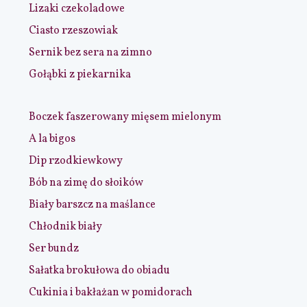
Lizaki czekoladowe
Ciasto rzeszowiak
Sernik bez sera na zimno
Gołąbki z piekarnika
Boczek faszerowany mięsem mielonym
A la bigos
Dip rzodkiewkowy
Bób na zimę do słoików
Biały barszcz na maślance
Chłodnik biały
Ser bundz
Sałatka brokułowa do obiadu
Cukinia i bakłażan w pomidorach