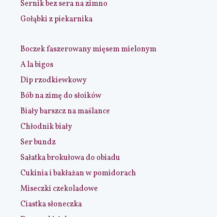
Sernik bez sera na zimno
Gołąbki z piekarnika
Boczek faszerowany mięsem mielonym
A la bigos
Dip rzodkiewkowy
Bób na zimę do słoików
Biały barszcz na maślance
Chłodnik biały
Ser bundz
Sałatka brokułowa do obiadu
Cukinia i bakłażan w pomidorach
Miseczki czekoladowe
Ciastka słoneczka