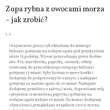
Zupa rybna z owocami morza
– jak zrobić?
1.
Oczyszczone głowy ryb wkładamy do zimnego
bulionu i gotujemy na wolnym ogniu pod przykryciem
około ½ godziny. Wywar przecedzamy przez drobne
sito. Por, marchewkę, paprykę, czosnek, cebulę
wrzucamy do przecedzonego wrzącego bulionu i
gotujemy 15 minut. Ryby kroimy w spore kostki i
dodajemy do podgotowanych warzyw, a następnie
gotujemy na małym ogniu ok. 10 minut. Następnie
dodajemy pomidory z zalewą i zioła, doprawiamy solą
i pieprzem oraz mieloną papryką i gotujemy na
wolnym ogniu kolejne 10 minut. Na koniec dodajemy
odmrożone i przepłukane wrzątkiem owoce morza,