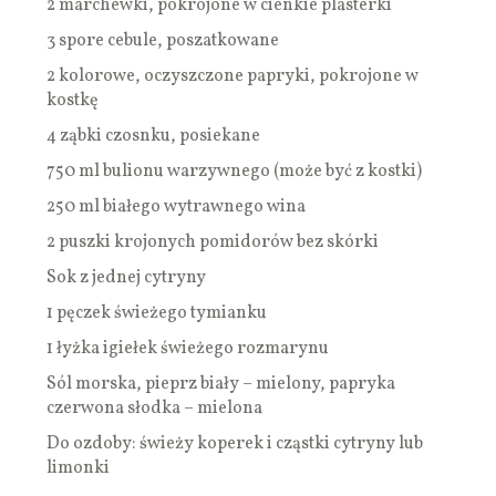
2 marchewki, pokrojone w cienkie plasterki
3 spore cebule, poszatkowane
2 kolorowe, oczyszczone papryki, pokrojone w
kostkę
4 ząbki czosnku, posiekane
750 ml bulionu warzywnego (może być z kostki)
250 ml białego wytrawnego wina
2 puszki krojonych pomidorów bez skórki
Sok z jednej cytryny
1 pęczek świeżego tymianku
1 łyżka igiełek świeżego rozmarynu
Sól morska, pieprz biały – mielony, papryka
czerwona słodka – mielona
Do ozdoby: świeży koperek i cząstki cytryny lub
limonki