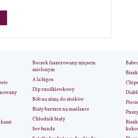
Boczek faszerowany mięsem
Babe
mielonym
Biszk
A la bigos
iwie
Chip
Dip rzodkiewkowy
ynowany
Diabl
Bób na zimę do słoików
Piecz
Biały barszcz na maślance
Puszy
Chłodnik biały
nkami
Biszk
Ser bundz
koko