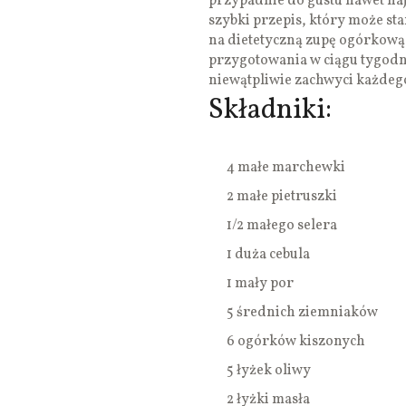
przypadnie do gustu nawet naj
szybki przepis, który może sta
na dietetyczną zupę ogórkową z
przygotowania w ciągu tygodnia
niewątpliwie zachwyci każde
Składniki:
4 małe marchewki
2 małe pietruszki
1/2 małego selera
1 duża cebula
1 mały por
5 średnich ziemniaków
6 ogórków kiszonych
5 łyżek oliwy
2 łyżki masła