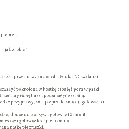
i pieprzu
– jak zrobić?
ać sok i przesmażyć na maśle. Podlać 1/2 szklanki
mażyć pokrojoną w kostkę cebulę i pora w paski.
trzeć na grubej tarce, podsmażyć z cebulą.
dodać przyprawy, sól i pieprz do smaku, gotować 10
stkę, dodać do warzyw i gotować 10 minut.
ieszać i gotować kolejne 10 minut.
aną natkę pietruszki.