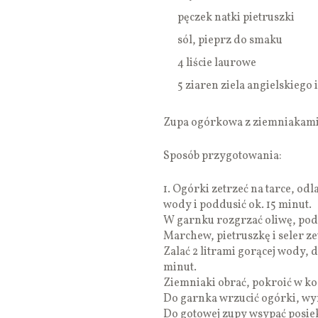
pęczek natki pietruszki
sól, pieprz do smaku
4 liście laurowe
5 ziaren ziela angielskiego 
Zupa ogórkowa z ziemniakami 
Sposób przygotowania:
1. Ogórki zetrzeć na tarce, odl
wody i poddusić ok. 15 minut.
W garnku rozgrzać oliwę, pods
Marchew, pietruszkę i seler ze
Zalać 2 litrami gorącej wody, 
minut.
Ziemniaki obrać, pokroić w ko
Do garnka wrzucić ogórki, wym
Do gotowej zupy wsypać posiek