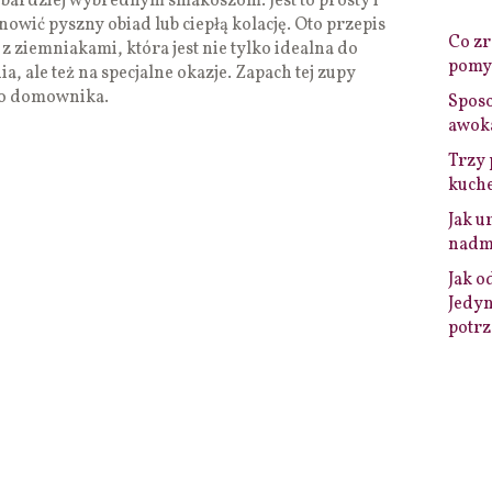
bardziej wybrednym smakoszom. Jest to prosty i
nowić pyszny obiad lub ciepłą kolację. Oto przepis
Co zro
 ziemniakami, która jest nie tylko idealna do
pomys
, ale też na specjalne okazje. Zapach tej zupy
go domownika.
Sposo
awok
Trzy 
kuche
Jak u
nadmi
Jak o
Jedyn
potrz