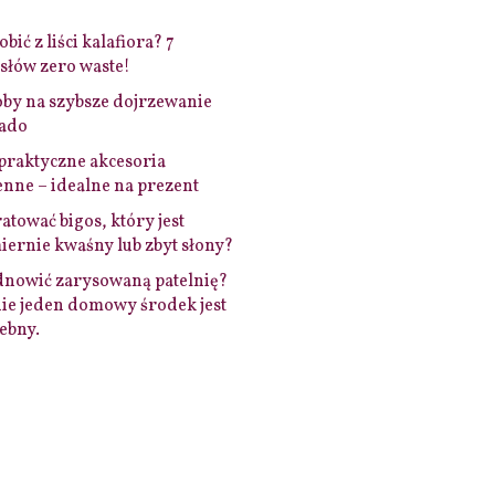
bić z liści kalafiora? 7
łów zero waste!
by na szybsze dojrzewanie
ado
praktyczne akcesoria
nne – idealne na prezent
ratować bigos, który jest
ernie kwaśny lub zbyt słony?
dnowić zarysowaną patelnię?
ie jeden domowy środek jest
ebny.