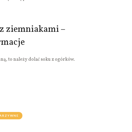
z ziemniakami –
rmacje
śną, to należy dolać soku z ogórków.
ARZYWNE