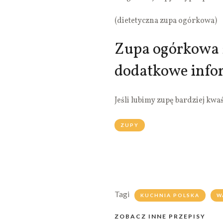
(dietetyczna zupa ogórkowa)
Zupa ogórkowa 
dodatkowe info
Jeśli lubimy zupę bardziej kwa
ZUPY
Tagi
KUCHNIA POLSKA
W
ZOBACZ INNE PRZEPISY