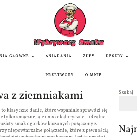
NIA GŁÓWNE
ŚNIADANIA
ZUPY
DESERY
PRZETWORY
O MNIE
a z ziemniakami
Szukaj
o klasyczne danie, które wspaniale sprawdzi się
nie tylko smaczne, ale i niskokaloryczne – idealne
yrazisty smak ogórków kiszonych połączony z
Naj
rzy niepowtarzalne połączenie, które z pewnością