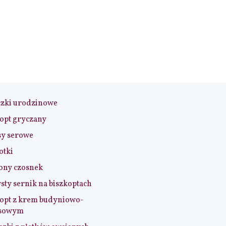
czki urodzinowe
opt gryczany
sy serowe
otki
ony czosnek
sty sernik na biszkoptach
opt z krem budyniowo-
sowym