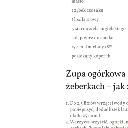
masło
1 ząbek czosnku
1 liść laurowy
3 ziarna ziela angielskiego
sól, pieprz do smaku
150 ml śmietany 18%
posiekany koperek
Zupa ogórkowa 
żeberkach – jak
Do 2,5 litrów wrzącej wody 
popieprzyć, dodać listek la
około 25 minut.
Warzywa oczyścić, ogórki, m