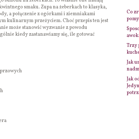
 bulionu na żeberkach. To właśnie one nadają
ykwintnego smaku. Zupa na żeberkach to klasyka,
Co zro
dy, a połączenie z ogórkami i ziemniakami
pomys
wym kulinarnym przeżyciem. Choć przepis ten jest
nanie może stanowić wyzwanie z powodu
Sposo
gólnie kiedy zastanawiamy się, ile gotować
awok
Trzy 
kuche
Jak u
nadmi
eprzowych
Jak o
Jedyn
ch
potrz
era