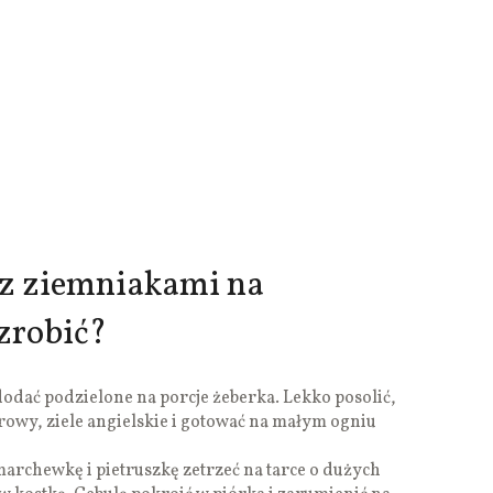
z ziemniakami na
 zrobić?
dodać podzielone na porcje żeberka. Lekko posolić,
urowy, ziele angielskie i gotować na małym ogniu
archewkę i pietruszkę zetrzeć na tarce o dużych