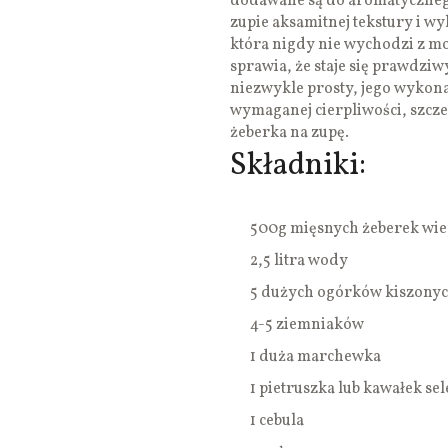
dodawane są do aromatycznego
zupie aksamitnej tekstury i w
która nigdy nie wychodzi z mo
sprawia, że staje się prawdzi
niezwykle prosty, jego wyko
wymaganej cierpliwości, szcze
żeberka na zupę.
Składniki:
500g mięsnych żeberek wi
2,5 litra wody
5 dużych ogórków kiszony
4-5 ziemniaków
1 duża marchewka
1 pietruszka lub kawałek sel
1 cebula