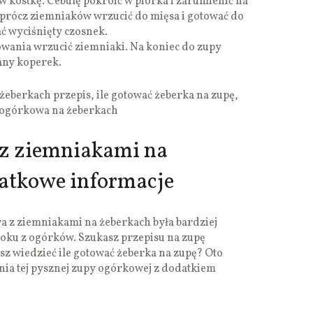
w kostkę. Cebulę pokroić w piórka i zarumienić na
prócz ziemniaków wrzucić do mięsa i gotować do
ć wyciśnięty czosnek.
wania wrzucić ziemniaki. Na koniec do zupy
any koperek.
eberkach przepis, ile gotować żeberka na zupę,
 ogórkowa na żeberkach
z ziemniakami na
datkowe informacje
a z ziemniakami na żeberkach była bardziej
oku z ogórków. Szukasz przepisu na zupę
z wiedzieć ile gotować żeberka na zupę? Oto
ia tej pysznej zupy ogórkowej z dodatkiem