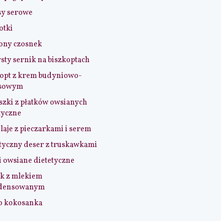
sy serowe
otki
ony czosnek
sty sernik na biszkoptach
opt z krem budyniowo-
sowym
szki z płatków owsianych
tyczne
aje z pieczarkami i serem
tyczny deser z truskawkami
i owsiane dietetyczne
k z mlekiem
densowanym
o kokosanka