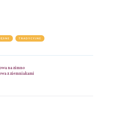
IĘSNE
TRADYCYJNE
owa na zimno
owa z ziemniakami