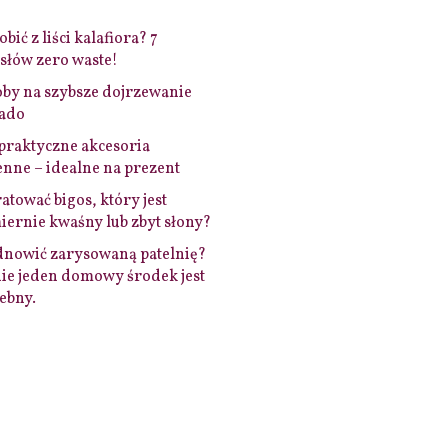
bić z liści kalafiora? 7
łów zero waste!
by na szybsze dojrzewanie
ado
praktyczne akcesoria
nne – idealne na prezent
ratować bigos, który jest
ernie kwaśny lub zbyt słony?
dnowić zarysowaną patelnię?
ie jeden domowy środek jest
ebny.