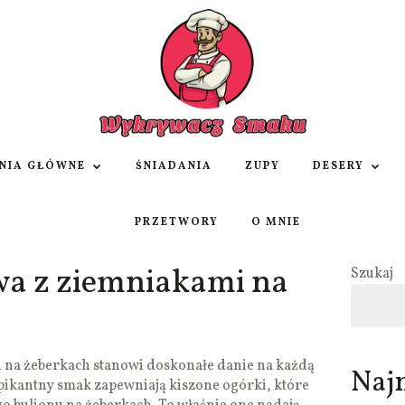
NIA GŁÓWNE
ŚNIADANIA
ZUPY
DESERY
PRZETWORY
O MNIE
a z ziemniakami na
Szukaj
na żeberkach stanowi doskonałe danie na każdą
Naj
o pikantny smak zapewniają kiszone ogórki, które