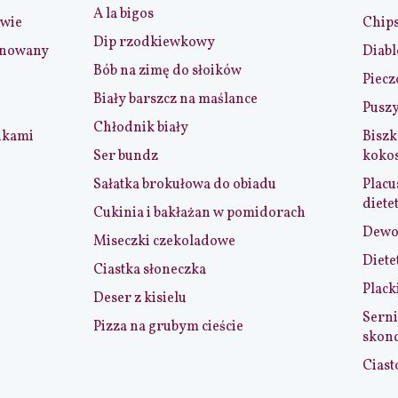
A la bigos
iwie
Chip
Dip rzodkiewkowy
ynowany
Diabl
Bób na zimę do słoików
Piecz
Biały barszcz na maślance
Puszy
Chłodnik biały
nkami
Biszk
Ser bundz
koko
Sałatka brokułowa do obiadu
Placu
diete
Cukinia i bakłażan w pomidorach
Dewol
Miseczki czekoladowe
Diete
Ciastka słoneczka
Plack
Deser z kisielu
Serni
Pizza na grubym cieście
skon
Ciast