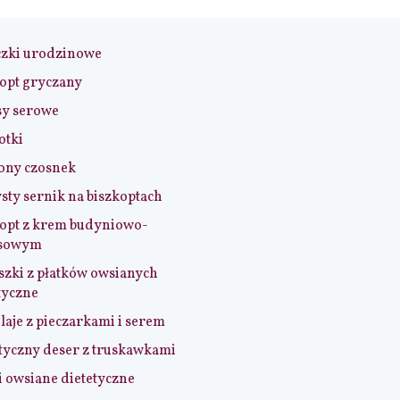
czki urodzinowe
opt gryczany
sy serowe
otki
ony czosnek
sty sernik na biszkoptach
opt z krem budyniowo-
sowym
szki z płatków owsianych
tyczne
aje z pieczarkami i serem
tyczny deser z truskawkami
i owsiane dietetyczne