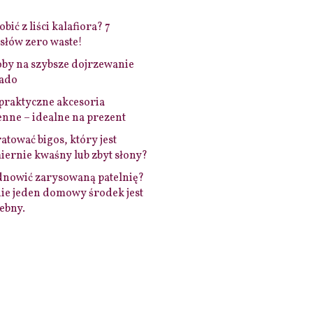
bić z liści kalafiora? 7
łów zero waste!
by na szybsze dojrzewanie
ado
praktyczne akcesoria
nne – idealne na prezent
ratować bigos, który jest
ernie kwaśny lub zbyt słony?
dnowić zarysowaną patelnię?
ie jeden domowy środek jest
ebny.