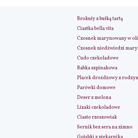
Brokuły z bułką tartą
Ciastka bella vita
Czosnek marynowany w ol
Czosnek niedźwiedzi mar
Cudo czekoladowe
Babka szpinakowa
Placek drożdżowy z rodzy
Parówki domowe
Deser z melona
Lizaki czekoladowe
Ciasto rzeszowiak
Sernik bez sera na zimno
Gołąbki z piekarnika