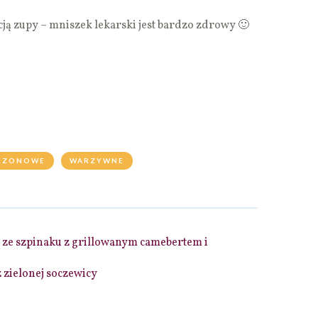
cją zupy – mniszek lekarski jest bardzo zdrowy 🙂
EZONOWE
WARZYWNE
ze szpinaku z grillowanym camebertem i
 zielonej soczewicy