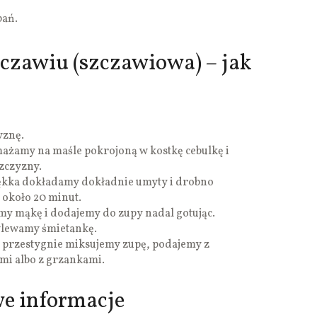
bań.
czawiu (szczawiowa) – jak
yznę.
żamy na maśle pokrojoną w kostkę cebulkę i
zczyzny.
ękka dokładamy dokładnie umyty i drobno
 około 20 minut.
y mąkę i dodajemy do zupy nadal gotując.
wlewamy śmietankę.
przestygnie miksujemy zupę, podajemy z
mi albo z grzankami.
we informacje