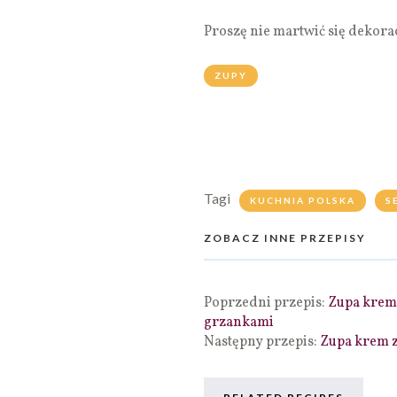
Proszę nie martwić się dekora
ZUPY
Tagi
KUCHNIA POLSKA
S
ZOBACZ INNE PRZEPISY
Poprzedni przepis:
Zupa krem 
grzankami
Następny przepis:
Zupa krem z