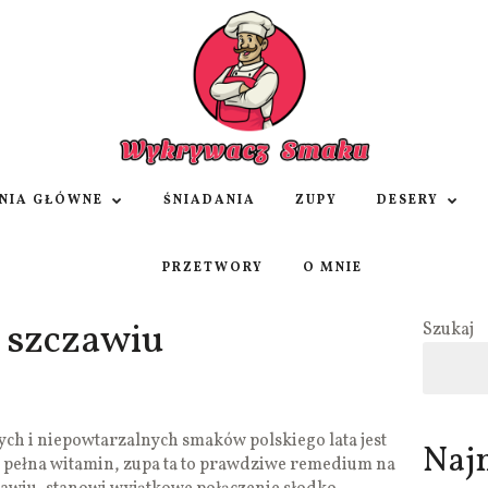
NIA GŁÓWNE
ŚNIADANIA
ZUPY
DESERY
PRZETWORY
O MNIE
 szczawiu
Szukaj
ych i niepowtarzalnych smaków polskiego lata jest
Naj
i pełna witamin, zupa ta to prawdziwe remedium na