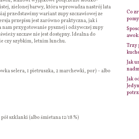
zawiu, stanowi wyjątkowe połączenie słodko-
ej, zielonej barwy, która wprowadza nastrój lata
Co zro
siaj przedstawimy wariant zupy szczawiowej ze
pomys
sja przepisu jest zarówno praktyczna, jak i
 nam przygotowanie pysznej i odżywczej zupy
Sposo
świeży szczaw nie jest dostępny. Idealna do
awok
e czy szybkim, letnim lunchu.
Trzy 
kuche
Jak u
nadmi
wka selera, 1 pietruszka, 2 marchewki, por) – albo
Jak o
Jedyn
potrz
ół szklanki (albo śmietana 12/18 %)