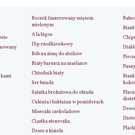
Boczek faszerowany mięsem
Babe
mielonym
Biszk
A la bigos
iwie
Chip
Dip rzodkiewkowy
ynowany
Diabl
Bób na zimę do słoików
Piecz
Biały barszcz na maślance
Puszy
Chłodnik biały
nkami
Biszk
Ser bundz
koko
Sałatka brokułowa do obiadu
Placu
diete
Cukinia i bakłażan w pomidorach
Dewol
Miseczki czekoladowe
Diete
Ciastka słoneczka
Plack
Deser z kisielu