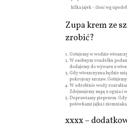
kilka jajek – ilość wg upodo
Zupa krem ze sz
zrobić?
Gotujemy w wodzie włoszcz
W osobnym rondelku podsma
dodajemy do wywaru z włos
Gdy włoszczyzna będzie mi
pokrojony szczaw. Gotujemy
W odrobinie wody rozrabiam
Zdejmujemy zupę z ognia i 
Doprawiamy pieprzem. Gdy 
połówkami jajka i ziemniaka
xxxx – dodatko