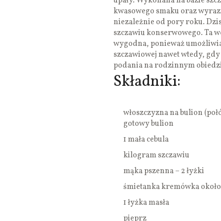
upały. Wykonana na bazie szc
kwasowego smaku oraz wyrazist
niezależnie od pory roku. Dzi
szczawiu konserwowego. Ta wer
wygodna, ponieważ umożliwia
szczawiowej nawet wtedy, gdy 
podania na rodzinnym obiedzi
Składniki:
włoszczyzna na bulion (połó
gotowy bulion
1 mała cebula
kilogram szczawiu
mąka pszenna – 2 łyżki
śmietanka kremówka około p
1 łyżka masła
pieprz