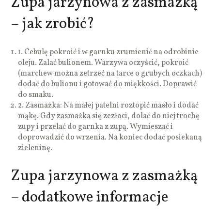
Zupa jarzynowa z zasmażką
– jak zrobić?
1. Cebulę pokroić i w garnku zrumienić na odrobinie
oleju. Zalać bulionem. Warzywa oczyścić, pokroić
(marchew można zetrzeć na tarce o grubych oczkach)
dodać do bulionu i gotować do miękkości. Doprawić
do smaku.
2. Zasmażka: Na małej patelni roztopić masło i dodać
mąkę. Gdy zasmażka się zezłoci, dolać do niej trochę
zupy i przelać do garnka z zupą. Wymieszać i
doprowadzić do wrzenia. Na koniec dodać posiekaną
zieleninę.
Zupa jarzynowa z zasmażką
– dodatkowe informacje