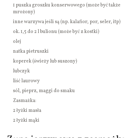
1 puszka groszku konserwowego (może być także
mrożony)
inne warzywa jeśli są (np. kalafior, por, seler, itp)
ok. 1,5 do 2 l bulionu (może być z kostki)
olej
natka pietruszki
koperek (świeży lub suszony)
lubczyk
liść laurowy
sól, pieprz, maggi do smaku
Zasmażka:
2 łyżki masła
2 łyżki mąki