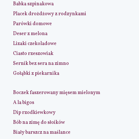
Babka szpinakowa
Placek drożdżowy z rodzynkami
Parówki domowe
Deser z melona
Lizaki czekoladowe
Ciasto rzeszowiak
Sernik bez sera na zimno
Gołąbki z piekarnika
Boczek faszerowany mięsem mielonym
A la bigos
Dip rzodkiewkowy
Bób na zimę do słoików
Biały barszcz na maślance