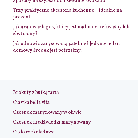
Sposoby na szybsze dojrzewanie awokado
Trzy praktyczne akcesoria kuchenne – idealne na
prezent
Jak uratować bigos, który jest nadmiernie kwaśny lub
zbyt słony?
Jak odnowić zarysowaną patelnię? Jedynie jeden
domowy środek jest potrzebny.
Brokuły z bułką tartą
Ciastka bella vita
Czosnek marynowany w oliwie
Czosnek niedźwiedzi marynowany
Cudo czekoladowe