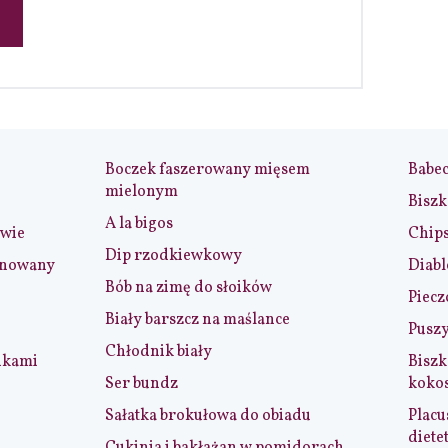
Boczek faszerowany mięsem
Babe
mielonym
Biszk
A la bigos
iwie
Chip
Dip rzodkiewkowy
ynowany
Diabl
Bób na zimę do słoików
Piecz
Biały barszcz na maślance
Puszy
Chłodnik biały
nkami
Biszk
Ser bundz
koko
Sałatka brokułowa do obiadu
Placu
diete
Cukinia i bakłażan w pomidorach