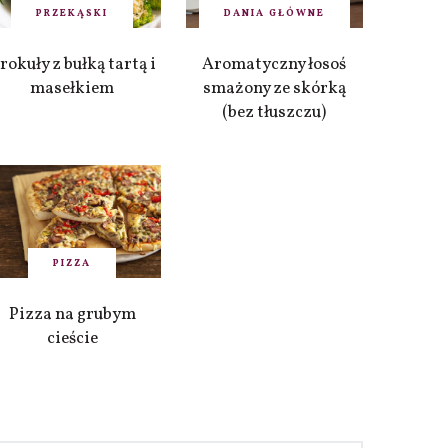
PRZEKĄSKI
DANIA GŁÓWNE
rokuły z bułką tartą i
Aromatyczny łosoś
masełkiem
smażony ze skórką
(bez tłuszczu)
PIZZA
Pizza na grubym
cieście