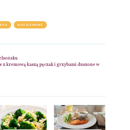
LSKA
NADZIEWANE
elsońsku
ce z kremową kaszą pęczak i grzybami duszone w