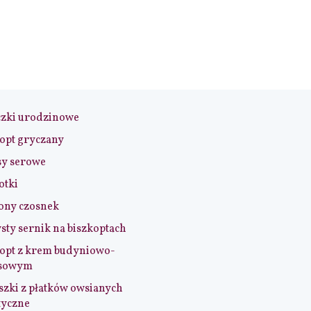
czki urodzinowe
opt gryczany
sy serowe
otki
ony czosnek
sty sernik na biszkoptach
opt z krem budyniowo-
sowym
szki z płatków owsianych
tyczne