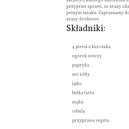
zachwyci każdego miłośnika d
przypraw sprawi, że zrazy ok
pełnym smaku. Zapraszamy d
zrazy drobiowe.
Składniki:
4 piersi z kurczaka
ogórek świeży
papryka
ser żółty
jajko
bułka tarta
mąka
cebula
przyprawa vegeta