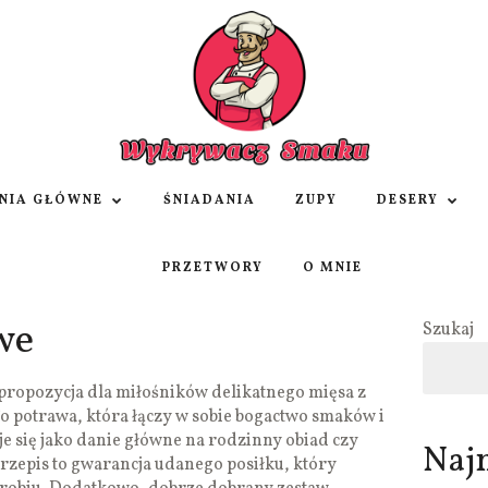
NIA GŁÓWNE
ŚNIADANIA
ZUPY
DESERY
PRZETWORY
O MNIE
we
Szukaj
propozycja dla miłośników delikatnego mięsa z
 potrawa, która łączy w sobie bogactwo smaków i
je się jako danie główne na rodzinny obiad czy
Naj
rzepis to gwarancja udanego posiłku, który