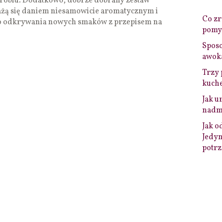
robiu. Dodatkowo, dobrze dobrany zestaw
ażą się daniem niesamowicie aromatycznym i
Co zro
o odkrywania nowych smaków z przepisem na
pomys
Sposo
awok
Trzy 
kuche
Jak u
nadmi
Jak o
Jedyn
potrz