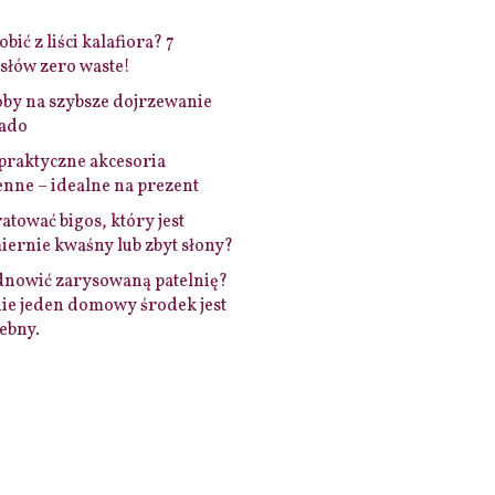
bić z liści kalafiora? 7
łów zero waste!
by na szybsze dojrzewanie
ado
praktyczne akcesoria
nne – idealne na prezent
ratować bigos, który jest
ernie kwaśny lub zbyt słony?
dnowić zarysowaną patelnię?
ie jeden domowy środek jest
ebny.