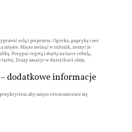
zyprawić solą i pieprzem. Ogórka, paprykę i ser
na mięsie. Mięso zwinąć w rulonik, zeszyć je
tką. Posypać vegetą i startą na tarce cebulą,
e tartej. Zrazy smażyć w dużej ilości oleju.
 – dodatkowe informacje
przykryciem aby mięso równomiernie się