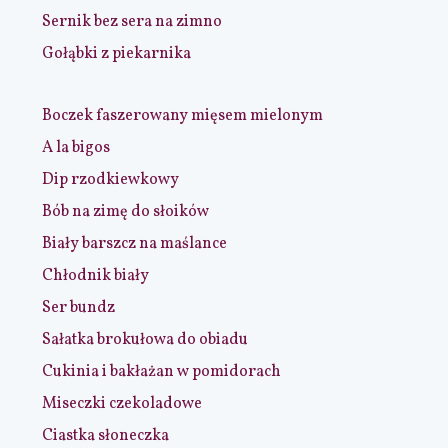
Sernik bez sera na zimno
Gołąbki z piekarnika
Boczek faszerowany mięsem mielonym
A la bigos
Dip rzodkiewkowy
Bób na zimę do słoików
Biały barszcz na maślance
Chłodnik biały
Ser bundz
Sałatka brokułowa do obiadu
Cukinia i bakłażan w pomidorach
Miseczki czekoladowe
Ciastka słoneczka