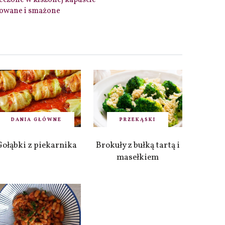
eczone w kiszonej kapuście
towane i smażone
DANIA GŁÓWNE
PRZEKĄSKI
Gołąbki z piekarnika
Brokuły z bułką tartą i
masełkiem