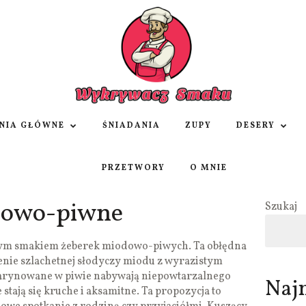
NIA GŁÓWNE
ŚNIADANIA
ZUPY
DESERY
PRZETWORY
O MNIE
dowo-piwne
Szukaj
nym smakiem żeberek miodowo-piwych. Ta obłędna
nie szlachetnej słodyczy miodu z wyrazistym
arynowane w piwie nabywają niepowtarzalnego
Naj
stają się kruche i aksamitne. Ta propozycja to