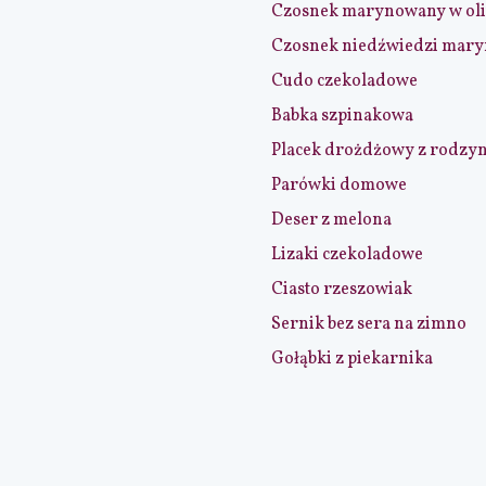
Czosnek marynowany w ol
Czosnek niedźwiedzi mar
Cudo czekoladowe
Babka szpinakowa
Placek drożdżowy z rodzy
Parówki domowe
Deser z melona
Lizaki czekoladowe
Ciasto rzeszowiak
Sernik bez sera na zimno
Gołąbki z piekarnika