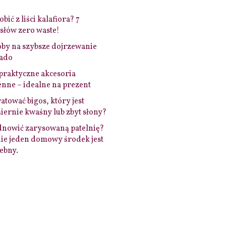
bić z liści kalafiora? 7
łów zero waste!
by na szybsze dojrzewanie
ado
praktyczne akcesoria
nne – idealne na prezent
ratować bigos, który jest
ernie kwaśny lub zbyt słony?
dnowić zarysowaną patelnię?
ie jeden domowy środek jest
ebny.