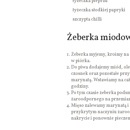
łyżeczka pieprzu
łyżeczka słodkiej papryki
szczypta chilli
Żeberka miodow
Żeberka myjemy, kroimy na m
w piórka.
Do piwa dodajemy miód, olej,
czosnek oraz pozostałe prz
marynatą. Wstawiamy na całą 
godziny.
Po tym czasie żeberka pods
żaroodpornego na przemian 
Mięso zalewamy marynatą i r
przykrytym naczyniu żaroo
nakrycie i ponownie pieczem