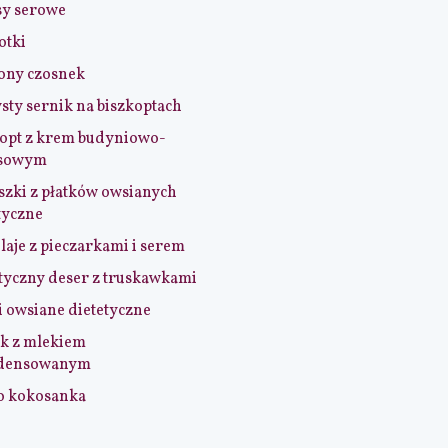
sy serowe
otki
ony czosnek
sty sernik na biszkoptach
opt z krem budyniowo-
sowym
szki z płatków owsianych
tyczne
aje z pieczarkami i serem
tyczny deser z truskawkami
i owsiane dietetyczne
k z mlekiem
densowanym
o kokosanka