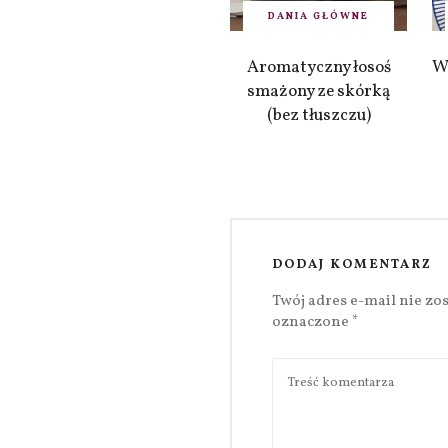
DANIA GŁÓWNE
Aromatyczny łosoś
W
smażony ze skórką
(bez tłuszczu)
DODAJ KOMENTARZ
Twój adres e-mail nie zo
oznaczone
*