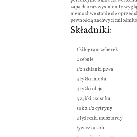
perfekcyjne danie na weekend
zapach oraz wyśmienity wygl
niemożliwe stanie się oprzeć 
pewnością zachwyci miłośnikó
Składniki:
1 kilogram żeberek
2 cebule
1/2 szklanki piwa
4 łyżki miodu
4 łyżki oleju
3 ząbki czosnku
sok z 1/2 cytryny
2 łyżeczki musztardy
łyżeczka soli