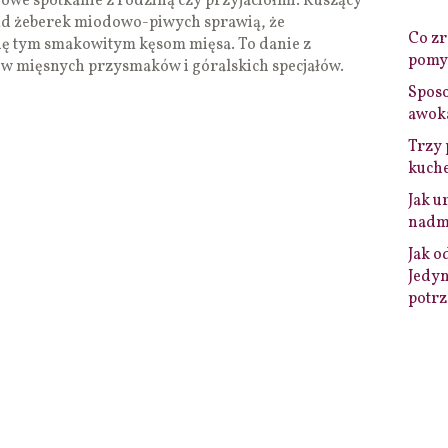
owe spotkanie z rodziną czy przyjaciółmi. Kuszący
ąd żeberek miodowo-piwych sprawią, że
Co zro
się tym smakowitym kęsom mięsa. To danie z
pomys
w mięsnych przysmaków i góralskich specjałów.
Sposo
awok
Trzy 
kuche
Jak u
nadmi
Jak o
Jedyn
potrz