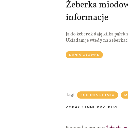
Żeberka miodow
informacje
Ja do żeberek daję kilka pałek
Układam je wtedy na żeberkach
DANIA GŁÓWNE
Tagi
KUCHNIA POLSKA
M
ZOBACZ INNE PRZEPISY