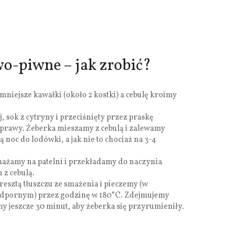
o-piwne – jak zrobić?
niejsze kawałki (około 2 kostki) a cebulę kroimy
 sok z cytryny i przeciśnięty przez praskę
yprawy. Żeberka mieszamy z cebulą i zalewamy
noc do lodówki, a jak nie to chociaż na 3-4
mażamy na patelni i przekładamy do naczynia
z cebulą.
esztą tłuszczu ze smażenia i pieczemy (w
dpornym) przez godzinę w 180°C. Zdejmujemy
y jeszcze 30 minut, aby żeberka się przyrumieniły.