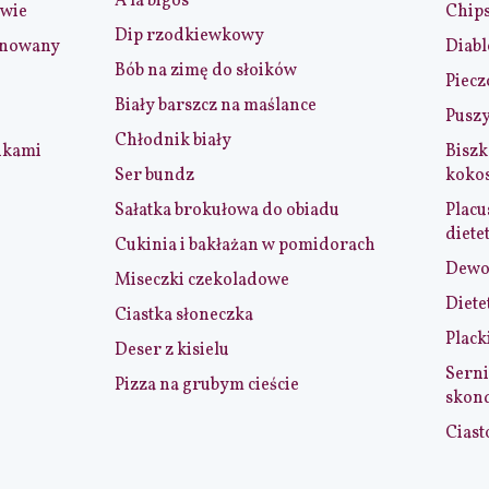
A la bigos
iwie
Chip
Dip rzodkiewkowy
ynowany
Diabl
Bób na zimę do słoików
Piecz
Biały barszcz na maślance
Puszy
Chłodnik biały
nkami
Biszk
Ser bundz
koko
Sałatka brokułowa do obiadu
Placu
diete
Cukinia i bakłażan w pomidorach
Dewol
Miseczki czekoladowe
Diete
Ciastka słoneczka
Plack
Deser z kisielu
Serni
Pizza na grubym cieście
skon
Ciast