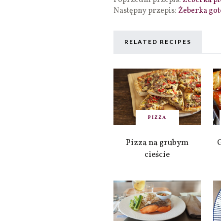
Poprzedni przepis:
Żeberka pi
Następny przepis:
Żeberka go
RELATED RECIPES
PIZZA
Pizza na grubym
cieście