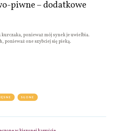
o-piwne – dodatkowe
 z kurczaka, ponieważ mój synek je uwielbia.
, ponieważ one szybciej się pieką.
IĘSNE
SŁONE