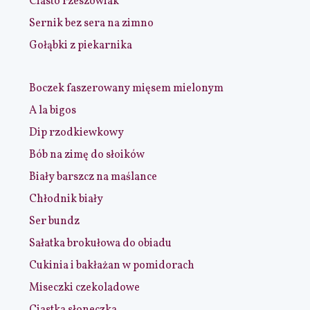
Ciasto rzeszowiak
Sernik bez sera na zimno
Gołąbki z piekarnika
Boczek faszerowany mięsem mielonym
A la bigos
Dip rzodkiewkowy
Bób na zimę do słoików
Biały barszcz na maślance
Chłodnik biały
Ser bundz
Sałatka brokułowa do obiadu
Cukinia i bakłażan w pomidorach
Miseczki czekoladowe