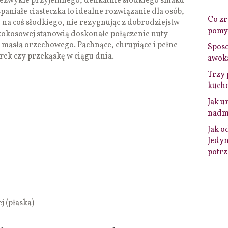
iezwykle przyjemnego, delikatnie słodkiego smaku
paniałe ciasteczka to idealne rozwiązanie dla osób,
Co zro
 na coś słodkiego, nie rezygnując z dobrodziejstw
pomys
 kokosowej stanowią doskonałe połączenie nuty
masła orzechowego. Pachnące, chrupiące i pełne
Sposo
ek czy przekąskę w ciągu dnia.
awok
Trzy 
kuche
Jak u
nadmi
Jak o
Jedyn
potrz
j (płaska)