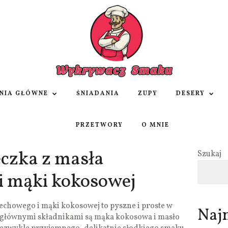
NIA GŁÓWNE
ŚNIADANIA
ZUPY
DESERY
PRZETWORY
O MNIE
eczka z masła
Szukaj
i mąki kokosowej
echowego i mąki kokosowej to pyszne i proste w
Naj
 głównymi składnikami są mąka kokosowa i masło