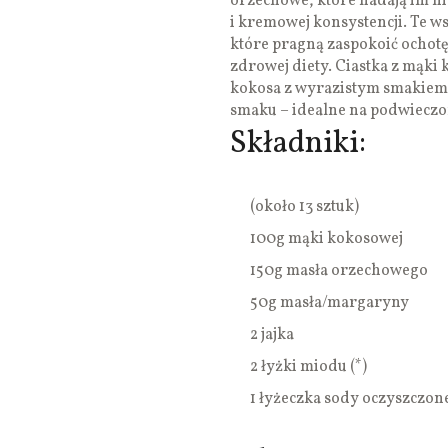
orzechowe, które nadają im n
i kremowej konsystencji. Te ws
które pragną zaspokoić ochotę
zdrowej diety. Ciastka z mąki
kokosa z wyrazistym smakiem 
smaku – idealne na podwieczor
Składniki:
(około 13 sztuk)
100g mąki kokosowej
150g masła orzechowego
50g masła/margaryny
2 jajka
2 łyżki miodu (*)
1 łyżeczka sody oczyszczone