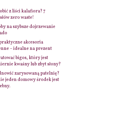
bić z liści kalafiora? 7
łów zero waste!
by na szybsze dojrzewanie
ado
praktyczne akcesoria
nne – idealne na prezent
ratować bigos, który jest
ernie kwaśny lub zbyt słony?
dnowić zarysowaną patelnię?
ie jeden domowy środek jest
ebny.