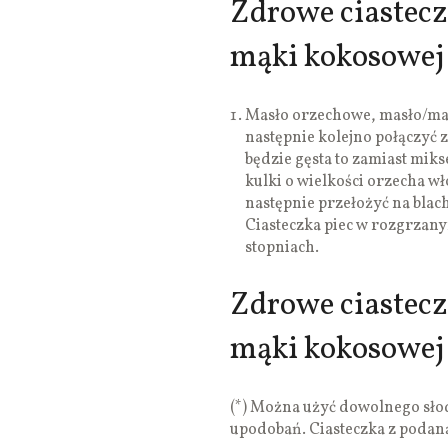
Zdrowe ciastecz
mąki kokosowej 
Masło orzechowe, masło/mar
następnie kolejno połączyć
będzie gęsta to zamiast mik
kulki o wielkości orzecha wł
następnie przełożyć na blac
Ciasteczka piec w rozgrzany
stopniach.
Zdrowe ciastecz
mąki kokosowej
(*) Można użyć dowolnego słod
upodobań. Ciasteczka z podaną 