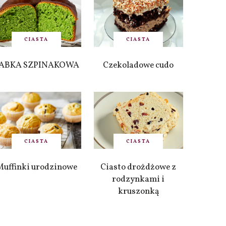
CIASTA
CIASTA
ABKA SZPINAKOWA
Czekoladowe cudo
CIASTA
CIASTA
Muffinki urodzinowe
Ciasto drożdżowe z
rodzynkami i
kruszonką