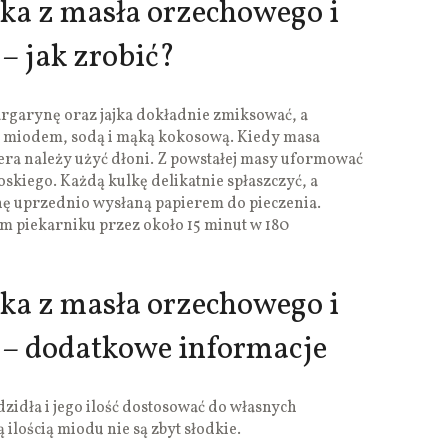
ka z masła orzechowego i
– jak zrobić?
garynę oraz jajka dokładnie zmiksować, a
 z miodem, sodą i mąką kokosową. Kiedy masa
sera należy użyć dłoni. Z powstałej masy uformować
oskiego. Każdą kulkę delikatnie spłaszczyć, a
hę uprzednio wysłaną papierem do pieczenia.
m piekarniku przez około 15 minut w 180
ka z masła orzechowego i
 – dodatkowe informacje
zidła i jego ilość dostosować do własnych
ilością miodu nie są zbyt słodkie.