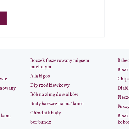
Boczek faszerowany mięsem
Babe
mielonym
Biszk
A la bigos
iwie
Chip
Dip rzodkiewkowy
ynowany
Diabl
Bób na zimę do słoików
Piecz
Biały barszcz na maślance
Puszy
Chłodnik biały
nkami
Biszk
Ser bundz
koko