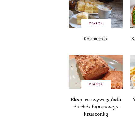
CIASTA
Kokosanka
B
CIASTA
Ekspresowy wegański
chlebek bananowy z
kruszonką