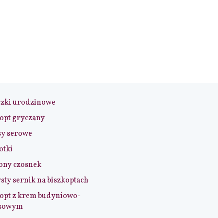
czki urodzinowe
opt gryczany
sy serowe
otki
ony czosnek
sty sernik na biszkoptach
opt z krem budyniowo-
sowym