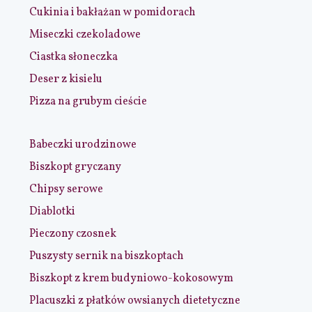
Cukinia i bakłażan w pomidorach
Miseczki czekoladowe
Ciastka słoneczka
Deser z kisielu
Pizza na grubym cieście
Babeczki urodzinowe
Biszkopt gryczany
Chipsy serowe
Diablotki
Pieczony czosnek
Puszysty sernik na biszkoptach
Biszkopt z krem budyniowo-kokosowym
Placuszki z płatków owsianych dietetyczne