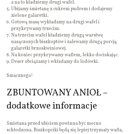
a na to kładziemy drugi wafel.
Ubijamy śmietanę z cukrem pudrem i dodajemy
zielone galaretki.
Gotową masę wykładamy na drugi wafel i
przykrywamy trzecim.
Na trzecim wafel kładziemy drugą warstwę
nasączonych biszkoptów i zalewamy drugą porcją
galaretki brzoskwiniowej.
Na koniec przykrywamy waflem, lekko dociskając.
Deser obciążamy i wkładamy do lodówki.
Smacznego!
ZBUNTOWANY ANIOŁ –
dodatkowe informacje
Śmietana przed ubiciem powinna być mocno
schłodzona. Biszkopciki będą się lepiej trzymały wafla,