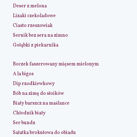
Deser z melona
Lizaki czekoladowe
Ciasto rzeszowiak
Sernik bez sera na zimno
Gołąbki z piekarnika
Boczek faszerowany mięsem mielonym
A la bigos
Dip rzodkiewkowy
Bób na zimę do słoików
Biały barszcz na maślance
Chłodnik biały
Ser bundz
Sałatka brokułowa do obiadu