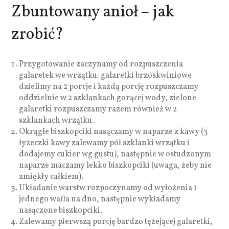
Zbuntowany anioł – jak
zrobić?
Przygotowanie zaczynamy od rozpuszczenia
galaretek we wrzątku: galaretki brzoskwiniowe
dzielimy na 2 porcje i każdą porcję rozpuszczamy
oddzielnie w 2 szklankach gorącej wody, zielone
galaretki rozpuszczamy razem również w 2
szklankach wrzątku.
Okrągłe biszkopciki nasączamy w naparze z kawy (3
łyżeczki kawy zalewamy pół szklanki wrzątku i
dodajemy cukier wg gustu), następnie w ostudzonym
naparze maczamy lekko biszkopciki (uwaga, żeby nie
zmiękły całkiem).
Układanie warstw rozpoczynamy od wyłożenia 1
jednego wafla na dno, następnie wykładamy
nasączone biszkopciki.
Zalewamy pierwszą porcję bardzo tężejącej galaretki,