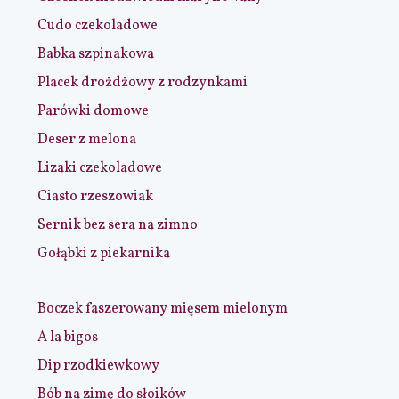
Cudo czekoladowe
Babka szpinakowa
Placek drożdżowy z rodzynkami
Parówki domowe
Deser z melona
Lizaki czekoladowe
Ciasto rzeszowiak
Sernik bez sera na zimno
Gołąbki z piekarnika
Boczek faszerowany mięsem mielonym
A la bigos
Dip rzodkiewkowy
Bób na zimę do słoików