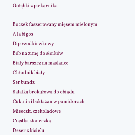
Gołąbki z piekarnika
Boczek faszerowany mięsem mielonym
A la bigos
Dip rzodkiewkowy
Bób na zimę do słoików
Biały barszcz na maślance
Chłodnik biały
Ser bundz
Sałatka brokułowa do obiadu
Cukinia i bakłażan w pomidorach
Miseczki czekoladowe
Ciastka słoneczka
Deser z kisielu