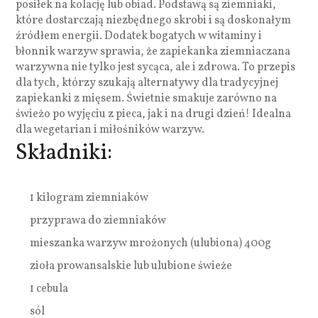
posiłek na kolację lub obiad. Podstawą są ziemniaki,
które dostarczają niezbędnego skrobi i są doskonałym
źródłem energii. Dodatek bogatych w witaminy i
błonnik warzyw sprawia, że zapiekanka ziemniaczana
warzywna nie tylko jest sycąca, ale i zdrowa. To przepis
dla tych, którzy szukają alternatywy dla tradycyjnej
zapiekanki z mięsem. Świetnie smakuje zarówno na
świeżo po wyjęciu z pieca, jak i na drugi dzień! Idealna
dla wegetarian i miłośników warzyw.
Składniki:
1 kilogram ziemniaków
przyprawa do ziemniaków
mieszanka warzyw mrożonych (ulubiona) 400g
zioła prowansalskie lub ulubione świeże
1 cebula
sól