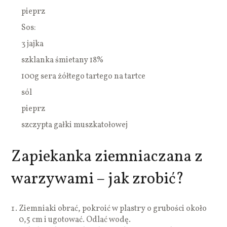
pieprz
Sos:
3 jajka
szklanka śmietany 18%
100g sera żółtego tartego na tartce
sól
pieprz
szczypta gałki muszkatołowej
Zapiekanka ziemniaczana z
warzywami – jak zrobić?
Ziemniaki obrać, pokroić w plastry o grubości około
0,5 cm i ugotować. Odlać wodę.