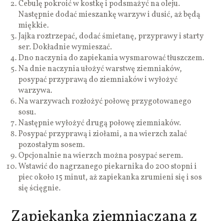
Cebulę pokroić w kostkę i podsmażyć na oleju.
Następnie dodać mieszankę warzyw i dusić, aż będą
miękkie.
Jajka roztrzepać, dodać śmietanę, przyprawy i starty
ser. Dokładnie wymieszać.
Dno naczynia do zapiekania wysmarować tłuszczem.
Na dnie naczynia ułożyć warstwę ziemniaków,
posypać przyprawą do ziemniaków i wyłożyć
warzywa.
Na warzywach rozłożyć połowę przygotowanego
sosu.
Następnie wyłożyć drugą połowę ziemniaków.
Posypać przyprawą i ziołami, a na wierzch zalać
pozostałym sosem.
Opcjonalnie na wierzch można posypać serem.
Wstawić do nagrzanego piekarnika do 200 stopni i
piec około 15 minut, aż zapiekanka zrumieni się i sos
się ścięgnie.
Zapiekanka ziemniaczana z