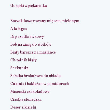
Gołąbki z piekarnika
Boczek faszerowany mięsem mielonym
A la bigos
Dip rzodkiewkowy
Bób na zimę do słoików
Biały barszcz na maślance
Chłodnik biały
Ser bundz
Sałatka brokułowa do obiadu
Cukinia i bakłażan w pomidorach
Miseczki czekoladowe
Ciastka słoneczka
Deser z kisielu