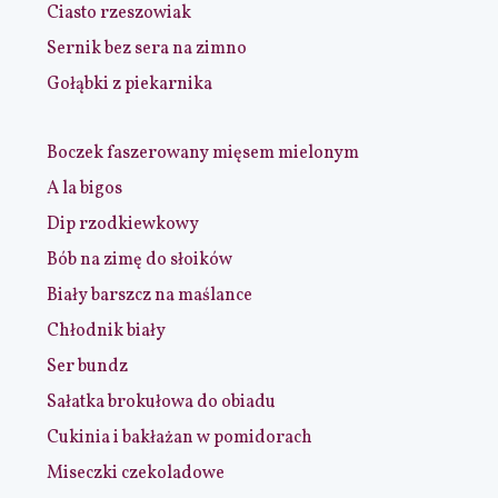
Ciasto rzeszowiak
Sernik bez sera na zimno
Gołąbki z piekarnika
Boczek faszerowany mięsem mielonym
A la bigos
Dip rzodkiewkowy
Bób na zimę do słoików
Biały barszcz na maślance
Chłodnik biały
Ser bundz
Sałatka brokułowa do obiadu
Cukinia i bakłażan w pomidorach
Miseczki czekoladowe