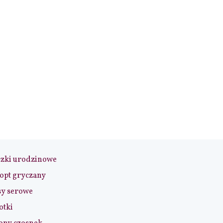
czki urodzinowe
opt gryczany
sy serowe
otki