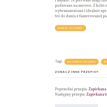
i męskie. Te pierwsze mają czt
podawane na surowo. Z kolei r
wybrzuszeniami i idealnie spra
też do dania z faszerowanej pa
DANIA GŁÓWNE
Tagi
KUCHNIA POLSKA
M
ZOBACZ INNE PRZEPISY
Poprzedni przepis:
Zapiekana
Następny przepis:
Zapiekana t