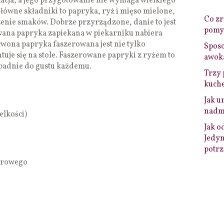
olacja, a jego przygotowanie nie wymaga wielkiego
ówne składniki to papryka, ryż i mięso mielone,
Co zro
enie smaków. Dobrze przyrządzone, danie to jest
pomys
owana papryka zapiekana w piekarniku nabiera
wona papryka faszerowana jest nie tylko
Sposo
tuje się na stole. Faszerowane papryki z ryżem to
awok
ypadnie do gustu każdemu.
Trzy 
kuche
Jak u
nadmi
elkości)
Jak o
Jedyn
potrz
orowego