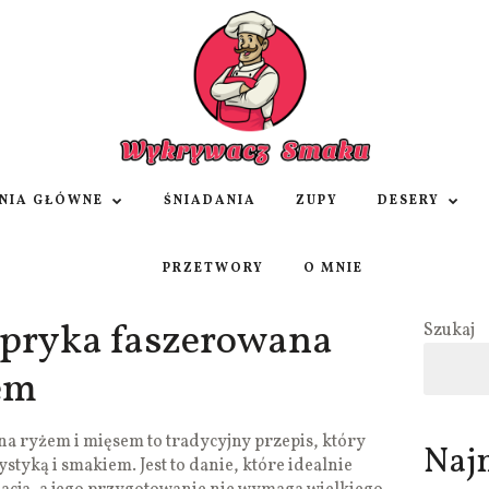
NIA GŁÓWNE
ŚNIADANIA
ZUPY
DESERY
PRZETWORY
O MNIE
pryka faszerowana
Szukaj
em
a ryżem i mięsem to tradycyjny przepis, który
Naj
styką i smakiem. Jest to danie, które idealnie