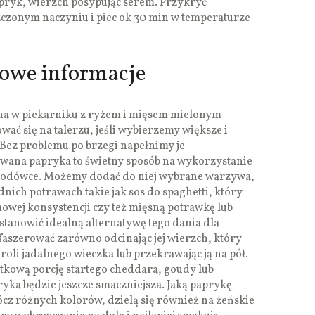
pryk, wierzch posypując serem. Przykryć
zczonym naczyniu i piec ok 30 min w temperaturze
kowe informacje
na w piekarniku z ryżem i mięsem mielonym
ować się na talerzu, jeśli wybierzemy większe i
Bez problemu po brzegi napełnimy je
wana papryka to świetny sposób na wykorzystanie
j lodówce. Możemy dodać do niej wybrane warzywa,
dnich potrawach takie jak sos do spaghetti, który
wej konsystencji czy też mięsną potrawkę lub
tanowić idealną alternatywę tego dania dla
aszerować zarówno odcinając jej wierzch, który
roli jadalnego wieczka lub przekrawając ją na pół.
tkową porcję startego cheddara, goudy lub
yka będzie jeszcze smaczniejsza. Jaką paprykę
ócz różnych kolorów, dzielą się również na żeńskie