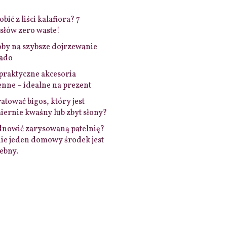
bić z liści kalafiora? 7
łów zero waste!
by na szybsze dojrzewanie
ado
praktyczne akcesoria
nne – idealne na prezent
ratować bigos, który jest
ernie kwaśny lub zbyt słony?
dnowić zarysowaną patelnię?
ie jeden domowy środek jest
ebny.