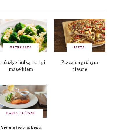
PRZEKĄSKI
PIZZA
rokuły z bułką tartą i
Pizza na grubym
masełkiem
cieście
DANIA GŁÓWNE
Aromatyczny łosoś