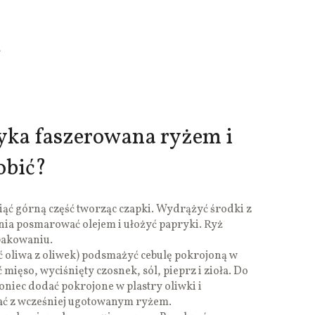
a
yka faszerowana ryżem i
obić?
iąć górną część tworząc czapki. Wydrążyć środki z
nia posmarować olejem i ułożyć papryki. Ryż
pakowaniu.
ć oliwa z oliwek) podsmażyć cebulę pokrojoną w
 mięso, wyciśnięty czosnek, sól, pieprz i zioła. Do
niec dodać pokrojone w plastry oliwki i
ać z wcześniej ugotowanym ryżem.