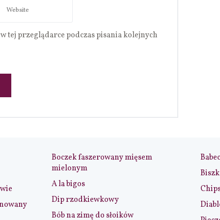
w tej przeglądarce podczas pisania kolejnych
Boczek faszerowany mięsem
Babe
mielonym
Biszk
A la bigos
iwie
Chip
Dip rzodkiewkowy
ynowany
Diabl
Bób na zimę do słoików