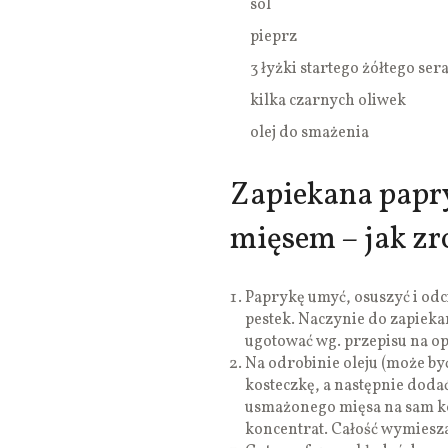
sól
pieprz
3 łyżki startego żółtego ser
kilka czarnych oliwek
olej do smażenia
Zapiekana papr
mięsem – jak zr
Paprykę umyć, osuszyć i odc
pestek. Naczynie do zapieka
ugotować wg. przepisu na o
Na odrobinie oleju (może by
kosteczkę, a następnie dodać
usmażonego mięsa na sam ko
koncentrat. Całość wymiesz