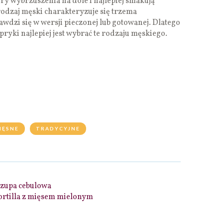
ery wybrzuszenia na dole i najlepiej smakują
odzaj męski charakteryzuje się trzema
wdzi się w wersji pieczonej lub gotowanej. Dlatego
pryki najlepiej jest wybrać te rodzaju męskiego.
IĘSNE
TRADYCYJNE
 zupa cebulowa
ortilla z mięsem mielonym