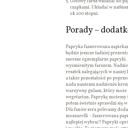
Gotowy farsz wkładać do pa
czapkami. Układać w natłus
ok 200 stopni.
Porady – dodat
Papryka faszerowana zapieka
będzie jeszcze ładniej prezent
szersze egzemplarze papryki. 
wyśmienitym farszem. Nadzie
resztek zalegających w nasze
a także pozostałości po poprze
nada naszemu nadzieniu kremo
warzywny gulasz, który może s
wegetarian. Paprykę możemy f
potem świetnie sprawdzi się w 
Dla fanów sera polecamy doda
mozzarelli – faszerowana papr
najlepiej wybrać? Papryki opr