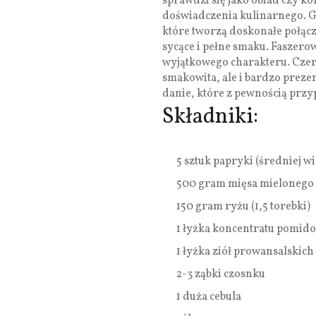
sprawdzi się jako obiad czy k
doświadczenia kulinarnego. Gł
które tworzą doskonałe połącz
sycące i pełne smaku. Faszer
wyjątkowego charakteru. Czer
smakowita, ale i bardzo prezen
danie, które z pewnością prz
Składniki:
5 sztuk papryki (średniej wi
500 gram mięsa mielonego
150 gram ryżu (1,5 torebki)
1 łyżka koncentratu pomid
1 łyżka ziół prowansalskich
2-3 ząbki czosnku
1 duża cebula