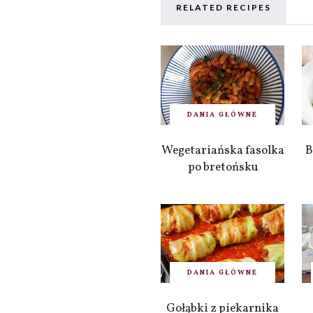
RELATED RECIPES
DANIA GŁÓWNE
Wegetariańska fasolka
B
po bretońsku
DANIA GŁÓWNE
Gołąbki z piekarnika