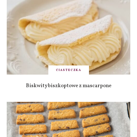
CIASTECZKA
Biskwity biszkoptowe z mascarpone