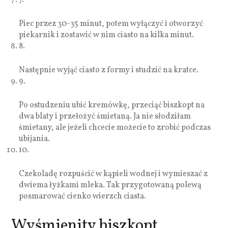
Piec przez 30-35 minut, potem wyłączyć i otworzyć
piekarnik i zostawić w nim ciasto na kilka minut.
8.
Następnie wyjąć ciasto z formy i studzić na kratce.
9.
Po ostudzeniu ubić kremówkę, przeciąć biszkopt na
dwa blaty i przełożyć śmietaną. Ja nie słodziłam
śmietany, ale jeżeli chcecie możecie to zrobić podczas
ubijania.
10.
Czekoladę rozpuścić w kąpieli wodnej i wymieszać z
dwiema łyżkami mleka. Tak przygotowaną polewą
posmarować cienko wierzch ciasta.
Wyśmienity biszkopt