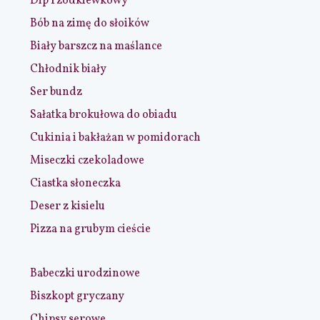
Dip rzodkiewkowy
Bób na zimę do słoików
Biały barszcz na maślance
Chłodnik biały
Ser bundz
Sałatka brokułowa do obiadu
Cukinia i bakłażan w pomidorach
Miseczki czekoladowe
Ciastka słoneczka
Deser z kisielu
Pizza na grubym cieście
Babeczki urodzinowe
Biszkopt gryczany
Chipsy serowe