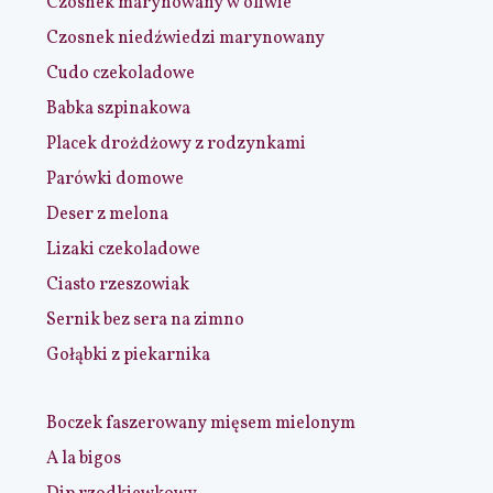
Czosnek marynowany w oliwie
Czosnek niedźwiedzi marynowany
Cudo czekoladowe
Babka szpinakowa
Placek drożdżowy z rodzynkami
Parówki domowe
Deser z melona
Lizaki czekoladowe
Ciasto rzeszowiak
Sernik bez sera na zimno
Gołąbki z piekarnika
Boczek faszerowany mięsem mielonym
A la bigos