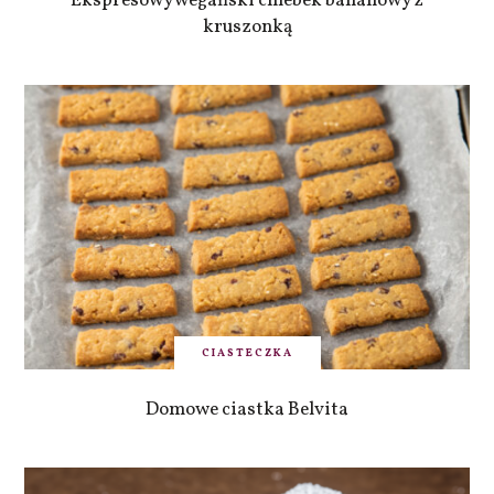
Ekspresowy wegański chlebek bananowy z
kruszonką
CIASTECZKA
Domowe ciastka Belvita