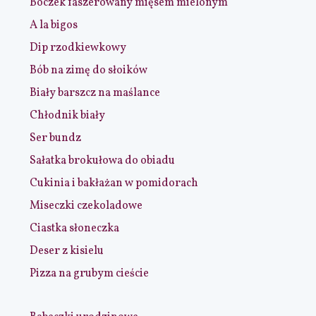
Boczek faszerowany mięsem mielonym
A la bigos
Dip rzodkiewkowy
Bób na zimę do słoików
Biały barszcz na maślance
Chłodnik biały
Ser bundz
Sałatka brokułowa do obiadu
Cukinia i bakłażan w pomidorach
Miseczki czekoladowe
Ciastka słoneczka
Deser z kisielu
Pizza na grubym cieście