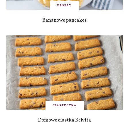
DESERY
Bananowe pancakes
CIASTECZKA
Domowe ciastka Belvita