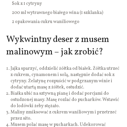
Sok z 1 cytryny
200 ml wytrawnego białego wina (1 szklanka)
2 opakowania cukru waniliowego
Wykwintny deser z musem
malinowym – jak zrobić?
Jajka sparzyć, oddzielić żółtka od białek. Żółtka utrzeć
z cukrem, cynamonem i solą, następnie dodać sok z
cytryny. Żelatynę rozpuścić w podgrzanym winie i
dodać utartą masę z żółtek, ostudzić.
Białka ubić na sztywną pianę i dodać porcjami do
ostudzonej masy. Masę rozlać do pucharków. Wstawić
do lodówki żeby stężało.
Maliny zmiksować z cukrem waniliowym i przetrzeć
przez sito.
Musem polać masę w pucharkach. Udekorować