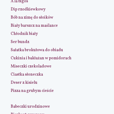
A la bigos
Dip rzodkiewkowy
Bób na zimę do słoików
Biały barszcz na maślance
Chłodnik biały
Ser bundz
Sałatka brokułowa do obiadu
Cukinia i bakłażan w pomidorach
Miseczki czekoladowe
Ciastka słoneczka
Deser z kisielu
Pizza na grubym cieście
Babeczki urodzinowe