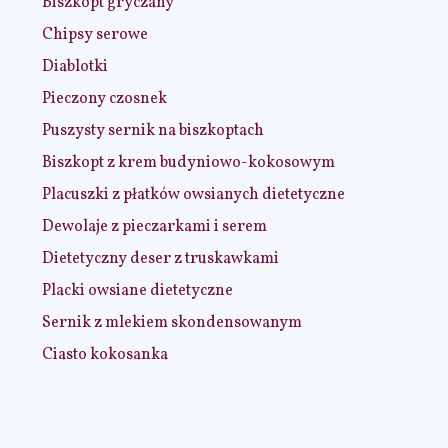
Biszkopt gryczany
Chipsy serowe
Diablotki
Pieczony czosnek
Puszysty sernik na biszkoptach
Biszkopt z krem budyniowo-kokosowym
Placuszki z płatków owsianych dietetyczne
Dewolaje z pieczarkami i serem
Dietetyczny deser z truskawkami
Placki owsiane dietetyczne
Sernik z mlekiem skondensowanym
Ciasto kokosanka