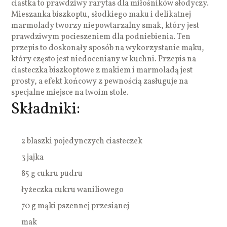
ciastka to prawdziwy rarytas dla miłośników słodyczy.
Mieszanka biszkoptu, słodkiego maku i delikatnej
marmolady tworzy niepowtarzalny smak, który jest
prawdziwym pocieszeniem dla podniebienia. Ten
przepis to doskonały sposób na wykorzystanie maku,
który często jest niedoceniany w kuchni. Przepis na
ciasteczka biszkoptowe z makiem i marmoladą jest
prosty, a efekt końcowy z pewnością zasługuje na
specjalne miejsce na twoim stole.
Składniki:
2 blaszki pojedynczych ciasteczek
3 jajka
85 g cukru pudru
łyżeczka cukru waniliowego
70 g mąki pszennej przesianej
mak