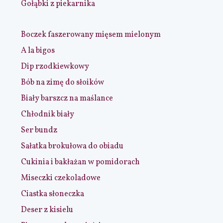
Gołąbki z piekarnika
Boczek faszerowany mięsem mielonym
A la bigos
Dip rzodkiewkowy
Bób na zimę do słoików
Biały barszcz na maślance
Chłodnik biały
Ser bundz
Sałatka brokułowa do obiadu
Cukinia i bakłażan w pomidorach
Miseczki czekoladowe
Ciastka słoneczka
Deser z kisielu