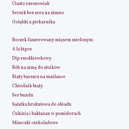
Ciasto rzeszowiak
Sernik bez sera na zimno
Gołąbki z piekarnika
Boczek faszerowany mięsem mielonym
A la bigos
Dip rzodkiewkowy
Bób na zimę do słoików
Biały barszcz na maślance
Chłodnik biały
Ser bundz
Sałatka brokułowa do obiadu
Cukinia i bakłażan w pomidorach
Miseczki czekoladowe