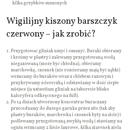
kilka grzybków suszonych
Wigilijny kiszony barszczyk
czerwony – jak zrobić?
Przygotować gliniak umyć i osuszyć. Buraki obieramy
i kroimy w plastry i zalewamy przegotowaną wodą
niegazowaną (może być chłodna), obieramy
marchewkę, czosnek (nie rozcieramy mają być ząbki)
wrzucamy do buraków wraz z chlebem razowym i
przykrywamy ściereczką i odstawiamy w dość ciepłe
miejsce (ja ustawiłam gliniak na taborecie blisko
kaloryfera odkręconego na full).
Po 14 dniach utworzony koncentrac buraczany
przecedzamy do dużego garnka przez sito (tak aby
plastry buraków, marchewka i czosnek były na sicie) i
podlewamy przegotowaną zwykłą wodą i stawiamy na
ogniu wrzucamy 2 liście laurowe, kilka ziarenek ziela