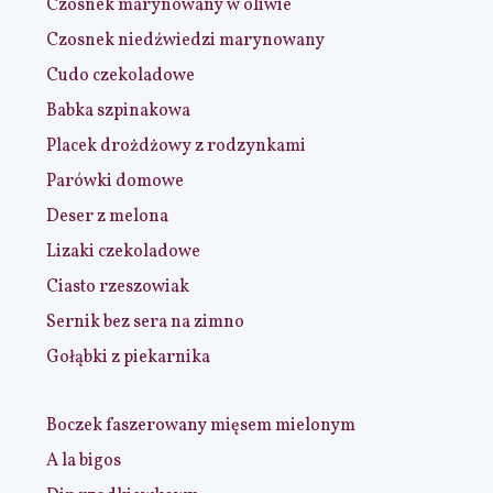
Czosnek marynowany w oliwie
Czosnek niedźwiedzi marynowany
Cudo czekoladowe
Babka szpinakowa
Placek drożdżowy z rodzynkami
Parówki domowe
Deser z melona
Lizaki czekoladowe
Ciasto rzeszowiak
Sernik bez sera na zimno
Gołąbki z piekarnika
Boczek faszerowany mięsem mielonym
A la bigos