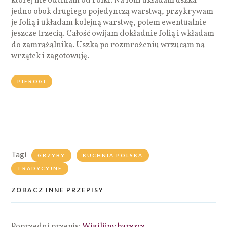
której nie odcinam od rolki. Na folii układam uszka
jedno obok drugiego pojedynczą warstwą, przykrywam
je folią i układam kolejną warstwę, potem ewentualnie
jeszcze trzecią. Całość owijam dokładnie folią i wkładam
do zamrażalnika. Uszka po rozmrożeniu wrzucam na
wrzątek i zagotowuję.
PIEROGI
Tagi
GRZYBY
KUCHNIA POLSKA
TRADYCYJNE
ZOBACZ INNE PRZEPISY
Poprzedni przepis:
Wigilijny barszcz