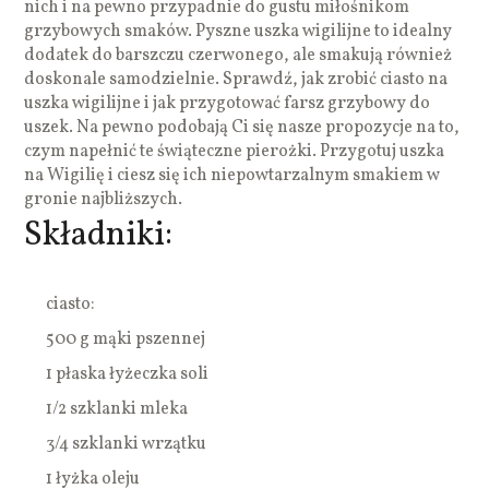
nich i na pewno przypadnie do gustu miłośnikom
grzybowych smaków. Pyszne uszka wigilijne to idealny
dodatek do barszczu czerwonego, ale smakują również
doskonale samodzielnie. Sprawdź, jak zrobić ciasto na
uszka wigilijne i jak przygotować farsz grzybowy do
uszek. Na pewno podobają Ci się nasze propozycje na to,
czym napełnić te świąteczne pierożki. Przygotuj uszka
na Wigilię i ciesz się ich niepowtarzalnym smakiem w
gronie najbliższych.
Składniki:
ciasto:
500 g mąki pszennej
1 płaska łyżeczka soli
1/2 szklanki mleka
3/4 szklanki wrzątku
1 łyżka oleju