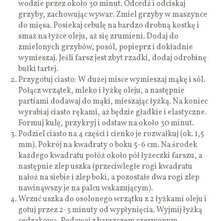
wodzie przez około 30 minut. Odcedź i odciskaj
grzyby, zachowując wywar. Zmiel grzyby w maszynce
do mięsa. Posiekaj cebulę na bardzo drobną kostkę i
smaż na łyżce oleju, aż się zrumieni. Dodaj do
zmielonych grzybów, posól, popieprz i dokładnie
wymieszaj. Jeśli farsz jest zbyt rzadki, dodaj odrobinę
bułki tartej.
Przygotuj ciasto: W dużej misce wymieszaj mąkę i sól.
Połącz wrzątek, mleko i łyżkę oleju, a następnie
partiami dodawaj do mąki, mieszając łyżką. Na koniec
wyrabiaj ciasto rękami, aż będzie gładkie i elastyczne.
Formuj kulę, przykryj i odstaw na około 30 minut.
Podziel ciasto na 4 części i cienko je rozwałkuj (ok. 1,5
mm). Pokrój na kwadraty o boku 5-6 cm. Na środek
każdego kwadratu połóż około pół łyżeczki farszu, a
następnie zlep uszka (przeciwległe rogi kwadratu
nałoż na siebie i zlep boki, a pozostałe dwa rogi zlep
nawinąwszy je na palcu wskazującym).
Wrzuć uszka do osolonego wrzątku z 2 łyżkami oleju i
gotuj przez 2-3 minuty od wypłynięcia. Wyjmij łyżką
cedzakową. Podawaj z barszczem czerwonym.