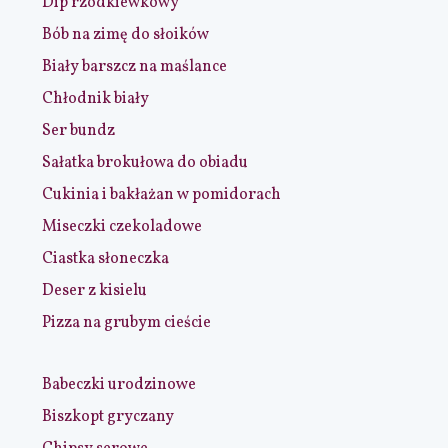
Dip rzodkiewkowy
Bób na zimę do słoików
Biały barszcz na maślance
Chłodnik biały
Ser bundz
Sałatka brokułowa do obiadu
Cukinia i bakłażan w pomidorach
Miseczki czekoladowe
Ciastka słoneczka
Deser z kisielu
Pizza na grubym cieście
Babeczki urodzinowe
Biszkopt gryczany