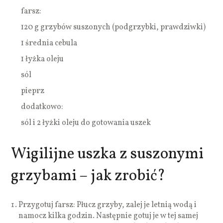
farsz:
120 g grzybów suszonych (podgrzybki, prawdziwki)
1 średnia cebula
1 łyżka oleju
sól
pieprz
dodatkowo:
sól i 2 łyżki oleju do gotowania uszek
Wigilijne uszka z suszonymi
grzybami – jak zrobić?
Przygotuj farsz: Płucz grzyby, zalej je letnią wodą i
namocz kilka godzin. Następnie gotuj je w tej samej