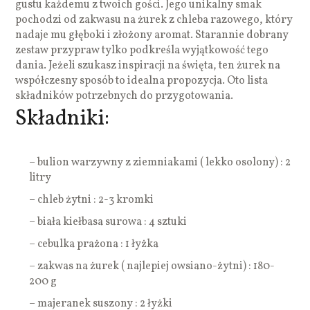
gustu każdemu z twoich gości. Jego unikalny smak
pochodzi od zakwasu na żurek z chleba razowego, który
nadaje mu głęboki i złożony aromat. Starannie dobrany
zestaw przypraw tylko podkreśla wyjątkowość tego
dania. Jeżeli szukasz inspiracji na święta, ten żurek na
współczesny sposób to idealna propozycja. Oto lista
składników potrzebnych do przygotowania.
Składniki:
– bulion warzywny z ziemniakami ( lekko osolony) : 2
litry
– chleb żytni : 2-3 kromki
– biała kiełbasa surowa : 4 sztuki
– cebulka prażona : 1 łyżka
– zakwas na żurek ( najlepiej owsiano-żytni) : 180-
200 g
– majeranek suszony : 2 łyżki