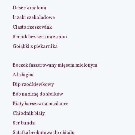
Deser z melona
Lizaki czekoladowe
Ciasto rzeszowiak
Sernik bez sera na zimno
Gołąbki z piekarnika
Boczek faszerowany mięsem mielonym
A la bigos
Dip rzodkiewkowy
Bób na zimę do słoików
Biały barszcz na maślance
Chłodnik biały
Ser bundz
Sałatka brokułowa do obiadu