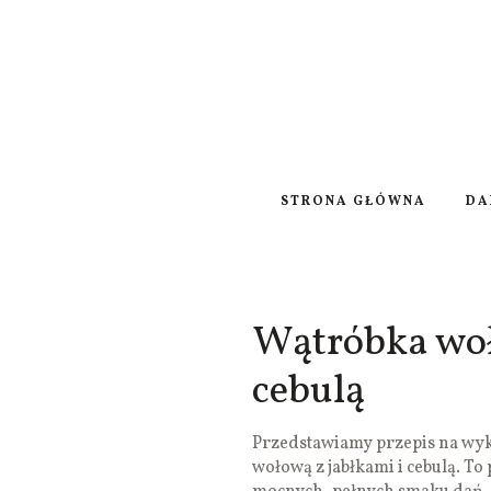
STRONA GŁÓWNA
DA
Wątróbka woł
cebulą
Przedstawiamy przepis na wyk
wołową z jabłkami i cebulą. T