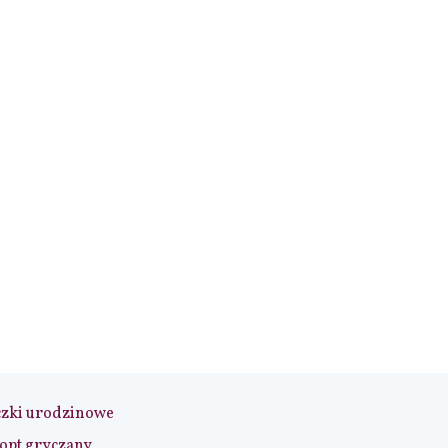
czki urodzinowe
opt gryczany