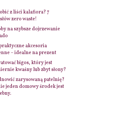
bić z liści kalafiora? 7
łów zero waste!
by na szybsze dojrzewanie
ado
praktyczne akcesoria
nne – idealne na prezent
ratować bigos, który jest
ernie kwaśny lub zbyt słony?
dnowić zarysowaną patelnię?
ie jeden domowy środek jest
ebny.