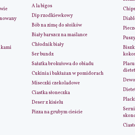
A la bigos
iwie
Chip
Dip rzodkiewkowy
ynowany
Diabl
Bób na zimę do słoików
Piecz
Biały barszcz na maślance
Puszy
Chłodnik biały
nkami
Biszk
Ser bundz
koko
Sałatka brokułowa do obiadu
Placu
diete
Cukinia i bakłażan w pomidorach
Dewol
Miseczki czekoladowe
Diete
Ciastka słoneczka
Plack
Deser z kisielu
Serni
Pizza na grubym cieście
skon
Ciast