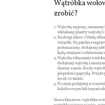
Wątróbka wołowa
zrobić?
Wątrobę myjemy, osuszamy i
wkładamy plastry wątroby i
Na drugi dzień: Cebulę obie
ćwiartki. Na patelni rozgrz
podsmażamy, dodajemy jabł
będą rumiane i odstawiamy n
Wątrobę odsączamy z mleka,
dodajemy wątrobę i smażymy 
dusimy razem. Kiedy wątrob
pieprzem i papryką. Przyk
na ok. 10 minut.
Po czym podajemy z wcześn
kalafiorowym lub innymi ul
Słowa kluczowe: wątróbka woł