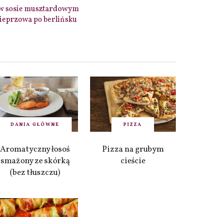
w sosie musztardowym
ieprzowa po berlińsku
DANIA GŁÓWNE
PIZZA
Aromatyczny łosoś
Pizza na grubym
smażony ze skórką
cieście
(bez tłuszczu)