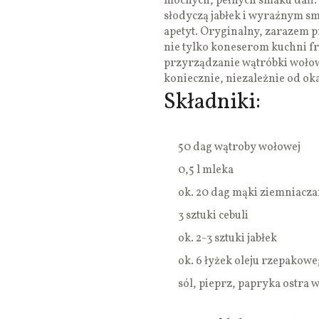
mocnych, pełnych smaku dań. 
słodyczą jabłek i wyraźnym sm
apetyt. Oryginalny, zarazem p
nie tylko koneserom kuchni fr
przyrządzanie wątróbki wołowej
koniecznie, niezależnie od oka
Składniki:
50 dag wątroby wołowej
0,5 l mleka
ok. 20 dag mąki ziemniacza
3 sztuki cebuli
ok. 2-3 sztuki jabłek
ok. 6 łyżek oleju rzepakow
sól, pieprz, papryka ostra