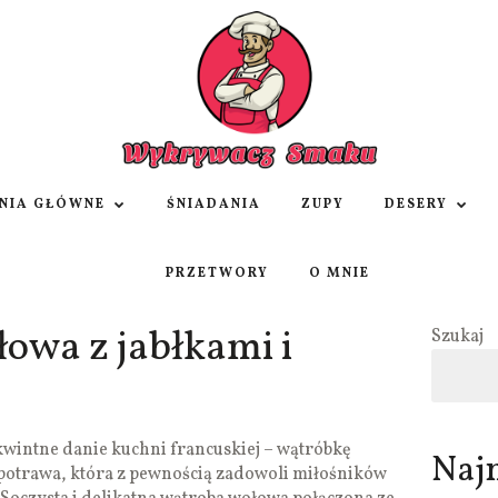
NIA GŁÓWNE
ŚNIADANIA
ZUPY
DESERY
PRZETWORY
O MNIE
owa z jabłkami i
Szukaj
wintne danie kuchni francuskiej – wątróbkę
Naj
o potrawa, która z pewnością zadowoli miłośników