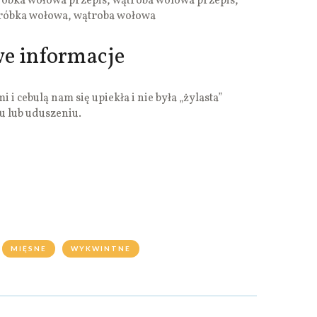
róbka wołowa przepis, wątroba wolowa przepis,
tróbka wołowa, wątroba wołowa
we informacje
i cebulą nam się upiekła i nie była „żylasta”
u lub uduszeniu.
MIĘSNE
WYKWINTNE