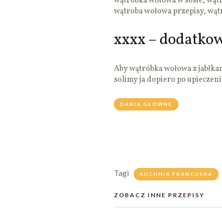
wątróbka wołowa w sosie, wąt
wątroba wołowa przepisy, wą
xxxx – dodatko
Aby wątróbka wołowa z jabłkami 
solimy ja dopiero po upieczeni
DANIA GŁÓWNE
Tagi
KUCHNIA FRANCUSKA
ZOBACZ INNE PRZEPISY