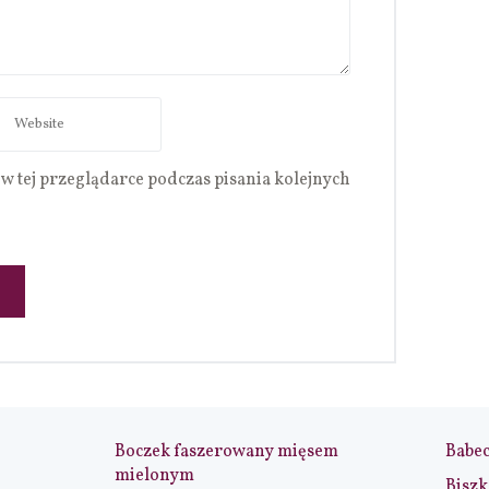
w tej przeglądarce podczas pisania kolejnych
Boczek faszerowany mięsem
Babe
mielonym
Biszk