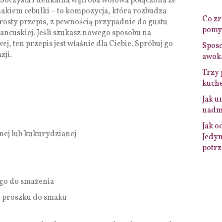
Soczysta i delikatna wątroba wołowa połączona ze
akiem cebulki – to kompozycja, która rozbudza
Co zro
rosty przepis, z pewnością przypadnie do gustu
pomys
ancuskiej. Jeśli szukasz nowego sposobu na
, ten przepis jest właśnie dla Ciebie. Spróbuj go
Sposo
zji.
awok
Trzy 
kuche
Jak u
nadmi
Jak o
nej lub kukurydzianej
Jedyn
potrz
ego do smażenia
 w proszku do smaku