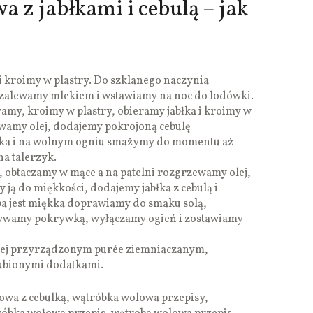
 z jabłkami i cebulą – jak
 kroimy w plastry. Do szklanego naczynia
 zalewamy mlekiem i wstawiamy na noc do lodówki.
ramy, kroimy w plastry, obieramy jabłka i kroimy w
ewamy olej, dodajemy pokrojoną cebulę
ka i na wolnym ogniu smażymy do momentu aż
a talerzyk.
 obtaczamy w mące a na patelni rozgrzewamy olej,
ją do miękkości, dodajemy jabłka z cebulą i
a jest miękka doprawiamy do smaku solą,
rywamy pokrywką, wyłączamy ogień i zostawiamy
iej przyrządzonym purée ziemniaczanym,
ubionymi dodatkami.
owa z cebulką, wątróbka wolowa przepisy,