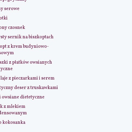
sy serowe
otki
ony czosnek
sty sernik na biszkoptach
opt z krem budyniowo-
sowym
szki z płatków owsianych
tyczne
aje z pieczarkami i serem
tyczny deser z truskawkami
i owsiane dietetyczne
k z mlekiem
densowanym
o kokosanka