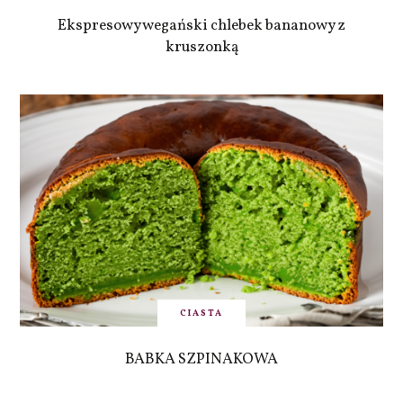
Ekspresowy wegański chlebek bananowy z
kruszonką
CIASTA
BABKA SZPINAKOWA