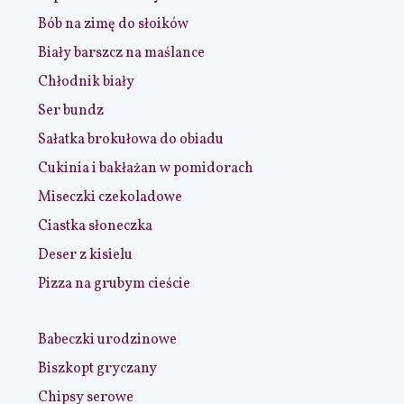
Bób na zimę do słoików
Biały barszcz na maślance
Chłodnik biały
Ser bundz
Sałatka brokułowa do obiadu
Cukinia i bakłażan w pomidorach
Miseczki czekoladowe
Ciastka słoneczka
Deser z kisielu
Pizza na grubym cieście
Babeczki urodzinowe
Biszkopt gryczany
Chipsy serowe