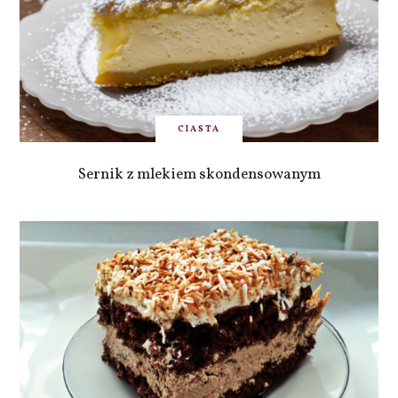
CIASTA
Sernik z mlekiem skondensowanym