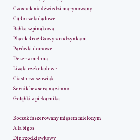
Czosnek niedźwiedzi marynowany
Cudo czekoladowe
Babka szpinakowa
Placek drożdżowy z rodzynkami
Parówki domowe
Deser z melona
Lizaki czekoladowe
Ciasto rzeszowiak
Sernik bez sera na zimno
Gołąbki z piekarnika
Boczek faszerowany mięsem mielonym
A la bigos
Dip rzodkiewkowy