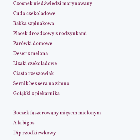
Czosnek niedźwiedzi marynowany
Cudo czekoladowe
Babka szpinakowa
Placek drożdżowy z rodzynkami
Parówki domowe
Deser z melona
Lizaki czekoladowe
Ciasto rzeszowiak
Sernik bez sera na zimno
Gołąbki z piekarnika
Boczek faszerowany mięsem mielonym
A la bigos
Dip rzodkiewkowy