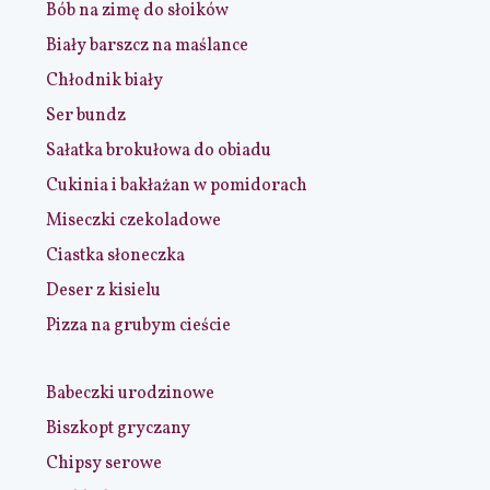
Bób na zimę do słoików
Biały barszcz na maślance
Chłodnik biały
Ser bundz
Sałatka brokułowa do obiadu
Cukinia i bakłażan w pomidorach
Miseczki czekoladowe
Ciastka słoneczka
Deser z kisielu
Pizza na grubym cieście
Babeczki urodzinowe
Biszkopt gryczany
Chipsy serowe