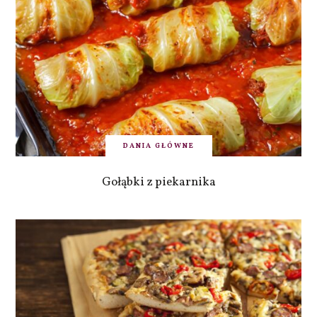
DANIA GŁÓWNE
Gołąbki z piekarnika